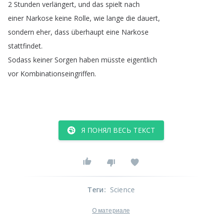
2
Stunden
verlängert
,
und
das
spielt
nach
einer
Narkose
keine
Rolle
,
wie
lange
die
dauert
,
sondern
eher
,
dass
überhaupt
eine
Narkose
stattfindet
.
Sodass
keiner
Sorgen
haben
müsste
eigentlich
vor
Kombinationseingriffen
.
Я ПОНЯЛ ВЕСЬ ТЕКСТ
Теги
:
Science
О материале