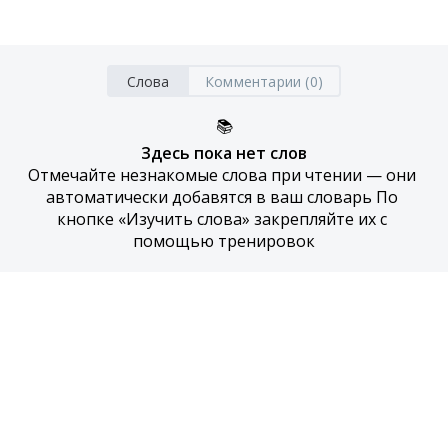
Слова
Комментарии (0)
📚
Здесь пока нет слов
Отмечайте незнакомые слова при чтении — они 
автоматически добавятся в ваш словарь По 
кнопке «Изучить слова» закрепляйте их с 
помощью тренировок