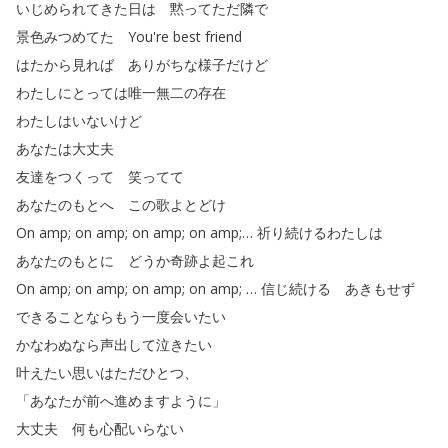
いじめられてきた日は
黙ってただ隣で
景色みつめてた
You're
best
friend
はたから見れば
ありがちな様子だけど
わたしにとっては唯一無二の存在
わたしはいないけど
あなたは大丈夫
友達をつくって
笑ってて
あなたのもとへ
この歌よとどけ
On
amp
;
on
amp
;
on
amp
;
on
amp
;
…
祈り続けるわたしは
あなたのもとに
どうか奇跡よ起これ
On
amp
;
on
amp
;
on
amp
;
on
amp
;
…
信じ続ける
あきもせず
できることならもう一度会いたい
かなわぬなら声出して泣きたい
叶えたい思いはただひとつ
、
「
あなたが前へ進めますように
」
大丈夫
何も心配いらない