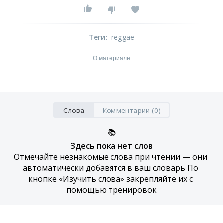
Теги
:
reggae
О материале
Слова
Комментарии (0)
📚
Здесь пока нет слов
Отмечайте незнакомые слова при чтении — они 
автоматически добавятся в ваш словарь По 
кнопке «Изучить слова» закрепляйте их с 
помощью тренировок