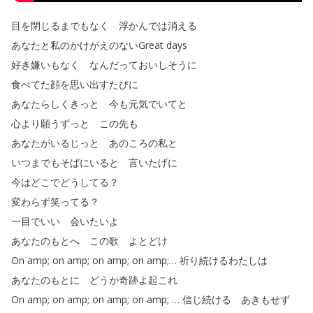
目を閉じるまでもなく
浮かんでは消える
あなたと私のかけがえのないGreat
days
好き嫌いもなく
なんだっておいしそうに
食べてた顔を思い出すたびに
あなたらしくきっと
今も元気でいてと
心より願うずっと
この先も
あなたがいるじっと
あのころの私と
いつまでもそばにいると
言いたげに
今はどこでどうしてる
？
変わらず笑ってる
？
一目でいい
会いたいよ
あなたのもとへ
この歌
よとどけ
On
amp
;
on
amp
;
on
amp
;
on
amp
;
…
祈り続けるわたしは
あなたのもとに
どうか奇跡よ起これ
On
amp
;
on
amp
;
on
amp
;
on
amp
;
…
信じ続ける
あきもせず