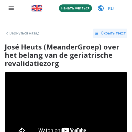
RU
Начать учиться
Вернуться назад
Скрыть текст
José Heuts (MeanderGroep) over
het belang van de geriatrische
revalidatiezorg