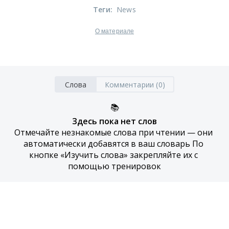
Теги
:
News
О материале
Слова
Комментарии (0)
📚
Здесь пока нет слов
Отмечайте незнакомые слова при чтении — они 
автоматически добавятся в ваш словарь По 
кнопке «Изучить слова» закрепляйте их с 
помощью тренировок