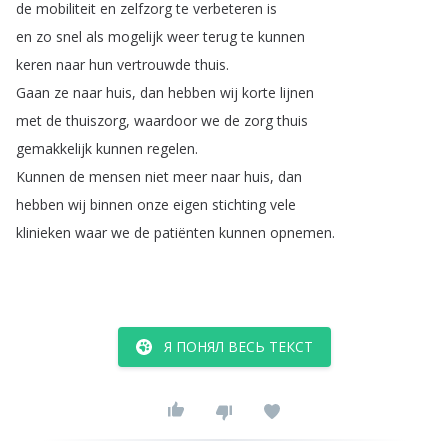
de
mobiliteit
en
zelfzorg
te
verbeteren
is
en
zo
snel
als
mogelijk
weer
terug
te
kunnen
keren
naar
hun
vertrouwde
thuis
.
Gaan
ze
naar
huis
,
dan
hebben
wij
korte
lijnen
met
de
thuiszorg
,
waardoor
we
de
zorg
thuis
gemakkelijk
kunnen
regelen
.
Kunnen
de
mensen
niet
meer
naar
huis
,
dan
hebben
wij
binnen
onze
eigen
stichting
vele
klinieken
waar
we
de
patiënten
kunnen
opnemen
.
Я ПОНЯЛ ВЕСЬ ТЕКСТ