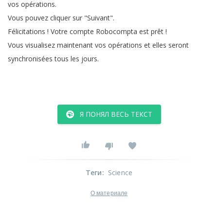
vos
opérations
.
Vous
pouvez
cliquer
sur
"
Suivant
".
Félicitations
!
Votre
compte
Robocompta
est
prêt
!
Vous
visualisez
maintenant
vos
opérations
et
elles
seront
synchronisées
tous
les
jours
.
Я ПОНЯЛ ВЕСЬ ТЕКСТ
Теги
:
Science
О материале