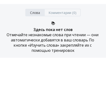
Слова
Комментарии (0)
📚
Здесь пока нет слов
Отмечайте незнакомые слова при чтении — они 
автоматически добавятся в ваш словарь По 
кнопке «Изучить слова» закрепляйте их с 
помощью тренировок