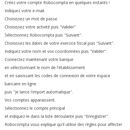
Créez
votre
compte
Robocompta
en
quelques
instants
!
Indiquez
votre
e-mail
.
Choisissez
un
mot
de
passe
.
Choisissez
votre
activité
puis
"
Valider
"
Sélectionnez
Robocompta
puis
"
Suivant
".
Choisissez
les
dates
de
votre
exercice
fiscal
puis
"
Suivant
".
Indiquez
votre
nom
et
vos
coordonnées
puis
"
Valider
".
Connectez
maintenant
votre
banque
en
sélectionnant
le
nom
de
l'établissement
et
en
saisissant
les
codes
de
connexion
de
votre
espace
bancaire
en
ligne
puis
"
Je
lance
l'import
automatique
".
Vos
comptes
apparaissent
.
Sélectionnez
le
compte
principal
et
indiquez-le
dans
la
liste
déroulante
puis
"
Enregistrer
".
Robocompta
vous
explique
qu'il
utilise
des
règles
pour
affecter