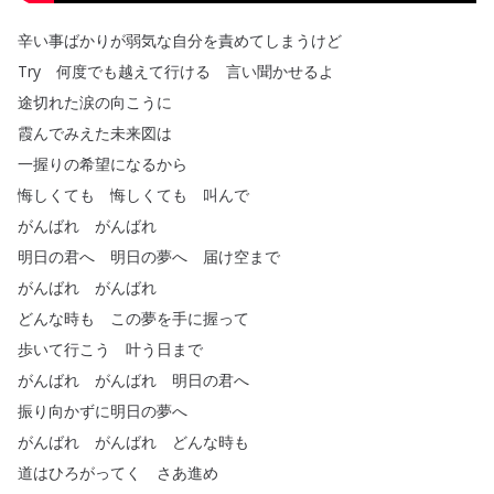
辛い事ばかりが弱気な自分を責めてしまうけど
Try
何度でも越えて行ける
言い聞かせるよ
途切れた涙の向こうに
霞んでみえた未来図は
一握りの希望になるから
悔しくても
悔しくても
叫んで
がんばれ
がんばれ
明日の君へ
明日の夢へ
届け空まで
がんばれ
がんばれ
どんな時も
この夢を手に握って
歩いて行こう
叶う日まで
がんばれ
がんばれ
明日の君へ
振り向かずに明日の夢へ
がんばれ
がんばれ
どんな時も
道はひろがってく
さあ進め