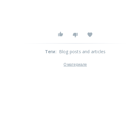
Теги
:
Blog posts and articles
О материале