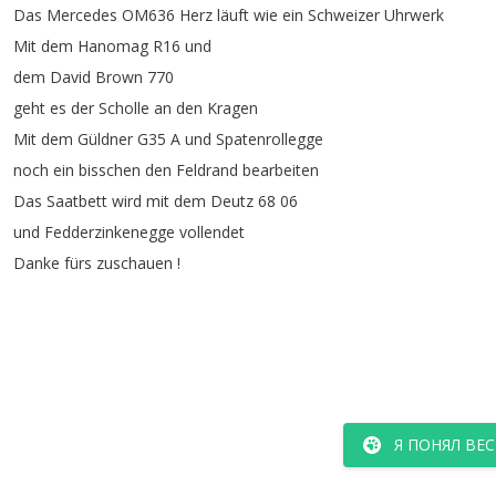
Das
Mercedes
OM636
Herz
läuft
wie
ein
Schweizer
Uhrwerk
Mit
dem
Hanomag
R16
und
dem
David
Brown
770
geht
es
der
Scholle
an
den
Kragen
Mit
dem
Güldner
G35
A
und
Spatenrollegge
noch
ein
bisschen
den
Feldrand
bearbeiten
Das
Saatbett
wird
mit
dem
Deutz
68 06
und
Fedderzinkenegge
vollendet
Danke
fürs
zuschauen
!
Я ПОНЯЛ ВЕС