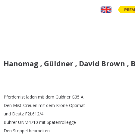
PREM
Hanomag , Güldner , David Brown , B
Pferdemist
laden
mit
dem
Güldner
G35
A
Den
Mist
streuen
mit
dem
Krone
Optimat
und
Deutz
F2L612/4
Bührer
UNM4710
mit
Spatenrollegge
Den
Stoppel
bearbeiten