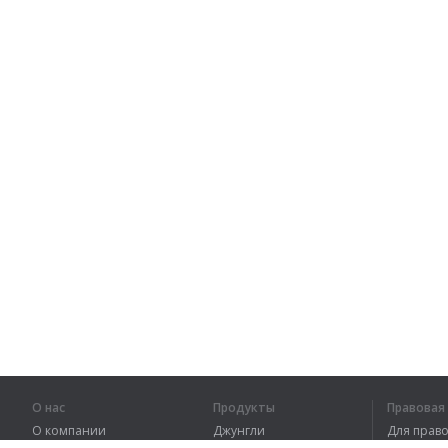
О нас
Продукты
Правова
О компании
Джунгли
Для пра