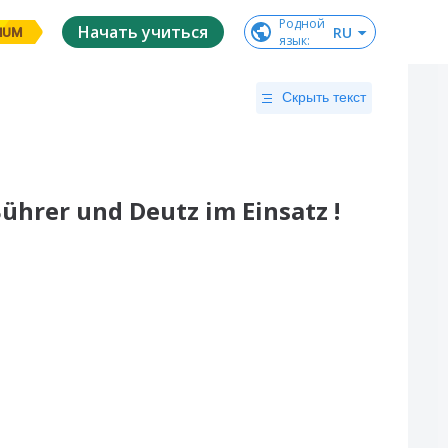
Родной

Начать учиться
RU
IUM
язык
:
Скрыть текст
ührer und Deutz im Einsatz !