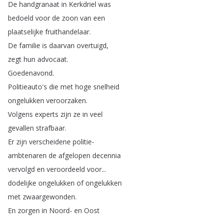
De
handgranaat
in
Kerkdriel
was
bedoeld
voor
de
zoon
van
een
plaatselijke
fruithandelaar
.
De
familie
is
daarvan
overtuigd
,
zegt
hun
advocaat
.
Goedenavond
.
Politieauto's
die
met
hoge
snelheid
ongelukken
veroorzaken
.
Volgens
experts
zijn
ze
in
veel
gevallen
strafbaar
.
Er
zijn
verscheidene
politie-
ambtenaren
de
afgelopen
decennia
vervolgd
en
veroordeeld
voor
...
dodelijke
ongelukken
of
ongelukken
met
zwaargewonden
.
En
zorgen
in
Noord-
en
Oost