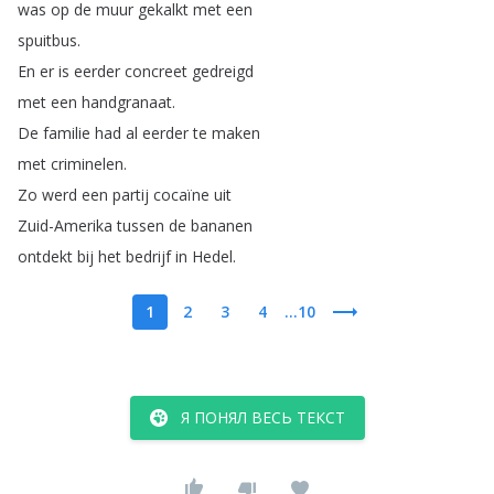
was
op
de
muur
gekalkt
met
een
spuitbus
.
En
er
is
eerder
concreet
gedreigd
met
een
handgranaat
.
De
familie
had
al
eerder
te
maken
met
criminelen
.
Zo
werd
een
partij
cocaïne
uit
Zuid-Amerika
tussen
de
bananen
ontdekt
bij
het
bedrijf
in
Hedel
.
1
2
3
4
...10
Я ПОНЯЛ ВЕСЬ ТЕКСТ