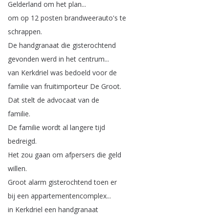
Gelderland
om
het
plan
...
om
op
12
posten
brandweerauto's
te
schrappen
.
De
handgranaat
die
gisterochtend
gevonden
werd
in
het
centrum
...
van
Kerkdriel
was
bedoeld
voor
de
familie
van
fruitimporteur
De
Groot
.
Dat
stelt
de
advocaat
van
de
familie
.
De
familie
wordt
al
langere
tijd
bedreigd
.
Het
zou
gaan
om
afpersers
die
geld
willen
.
Groot
alarm
gisterochtend
toen
er
bij
een
appartementencomplex
...
in
Kerkdriel
een
handgranaat