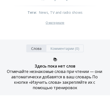
Теги
:
News
, TV and radio shows
О материале
Слова
Комментарии (0)
📚
Здесь пока нет слов
Отмечайте незнакомые слова при чтении — они 
автоматически добавятся в ваш словарь По 
кнопке «Изучить слова» закрепляйте их с 
помощью тренировок