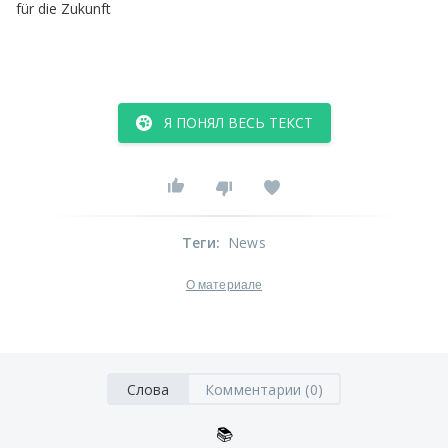
für
die
Zukunft
Я ПОНЯЛ ВЕСЬ ТЕКСТ
Теги
:
News
О материале
Слова
Комментарии (0)
📚