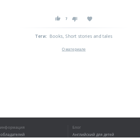
7
Теги
:
Books
, Short stories and tales
О материале
я информация
Блог
вообладателей
Английский для детей