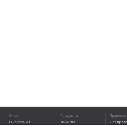
О нас
Продукты
Правова
О компании
Джунгли
Для пра