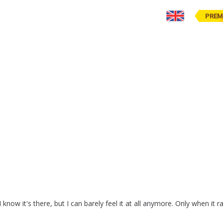
PREM
I
know
it's
there
,
but
I
can
barely
feel
it
at
all
anymore
.
Only
when
it
r