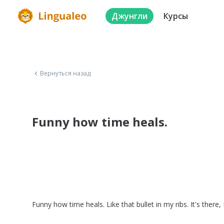
Джунгли
Курсы
Вернуться назад
Funny how time heals.
Funny
how
time
heals
.
Like
that
bullet
in
my
ribs
.
It's
there
,