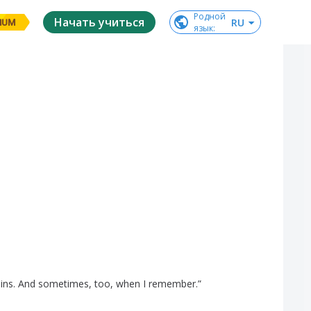
Родной

Начать учиться
RU
IUM
язык
:
ains
.
And
sometimes
,
too
,
when
I
remember
.”