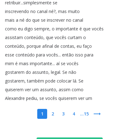
retribuir
...
simplesmente
se
inscrevendo
no
canal
né
?
,
mas
muito
mais
a
né
do
que
se
inscrever
no
canal
como
eu
digo
sempre
,
o
importante
é
que
vocês
assistam
conteúdo
,
que
vocês
curtam
o
conteúdo
,
porque
afinal
de
contas
,
eu
faço
esse
conteúdo
para
vocês
...
então
isso
para
mim
é
mais
importante
...
aí
se
vocês
gostarem
do
assunto
,
legal
.
Se
não
gostarem
,
também
pode
colocar
lá
.
Se
quiserem
ver
um
assunto
,
assim
como
Alexandre
pediu
,
se
vocês
quiserem
ver
um
1
2
3
4
...15