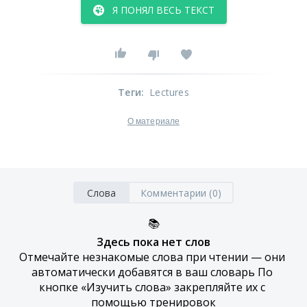
Я ПОНЯЛ ВЕСЬ ТЕКСТ
Теги
:
Lectures
О материале
Слова
Комментарии (0)
📚
Здесь пока нет слов
Отмечайте незнакомые слова при чтении — они 
автоматически добавятся в ваш словарь По 
кнопке «Изучить слова» закрепляйте их с 
помощью тренировок