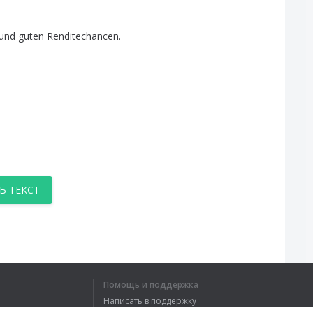
und
guten
Renditechancen
.
Ь ТЕКСТ
Помощь и поддержка
Написать в поддержку