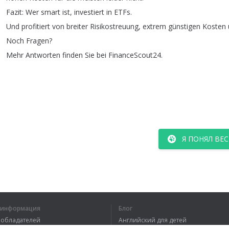
Fazit
:
Wer
smart
ist
,
investiert
in
ETFs
.
Und
profitiert
von
breiter
Risikostreuung
,
extrem
günstigen
Kosten
Noch
Fragen
?
Mehr
Antworten
finden
Sie
bei
FinanceScout24.
Я ПОНЯЛ ВЕС
я информация
Блог
вообладателей
Английский для детей