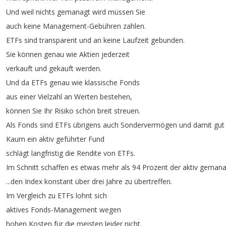
Und
weil
nichts
gemanagt
wird
müssen
Sie
auch
keine
Management-Gebühren
zahlen
.
ETFs
sind
transparent
und
an
keine
Laufzeit
gebunden
.
Sie
können
genau
wie
Aktien
jederzeit
verkauft
und
gekauft
werden
.
Und
da
ETFs
genau
wie
klassische
Fonds
aus
einer
Vielzahl
an
Werten
bestehen
,
können
Sie
Ihr
Risiko
schön
breit
streuen
.
Als
Fonds
sind
ETFs
übrigens
auch
Sondervermögen
und
damit
gut
Kaum
ein
aktiv
geführter
Fund
schlägt
langfristig
die
Rendite
von
ETFs
.
Im
Schnitt
schaffen
es
etwas
mehr
als
94
Prozent
der
aktiv
gemana
...
den
Index
konstant
über
drei
Jahre
zu
übertreffen
.
Im
Vergleich
zu
ETFs
lohnt
sich
aktives
Fonds-Management
wegen
hohen
Kosten
für
die
meisten
leider
nicht
.