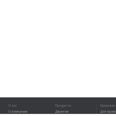
О нас
Продукты
Правова
О компании
Джунгли
Для пра