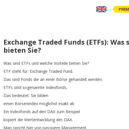
PREM
Exchange Traded Funds (ETFs): Was s
bieten Sie?
Was
sind
ETFs
und
welche
Vorteile
bieten
Sie
?
ETF
steht
für
:
Exchange
Traded
Fund
.
Das
sind
Fonds
die
an
einer
Börse
gehandelt
werden
.
ETFs
sind
sogenannte
Indexfonds
.
Das
bedeutet
:
Sie
bilden
einen
Börsenindex
möglichst
exakt
ab
.
Ein
Indexfonds
auf
den
DAX
zum
Beispiel
kopiert
die
Wertentwicklung
des
DAX
.
Man
spricht
hier
von
passivem
Management
.