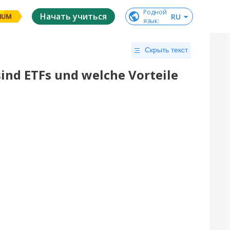
Родной

Начать учиться
RU
IUM
язык
:
Скрыть текст
ind ETFs und welche Vorteile