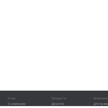
О нас
Продукты
Правова
О компании
Джунгли
Для пра