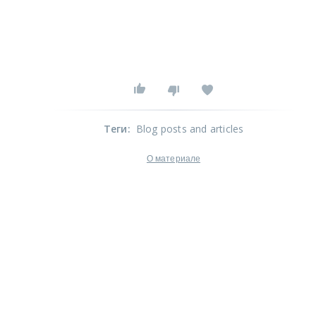
Теги
:
Blog posts and articles
О материале