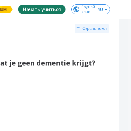
Родной

Начать учиться
RU
IUM
язык
:
Скрыть текст
at je geen dementie krijgt?