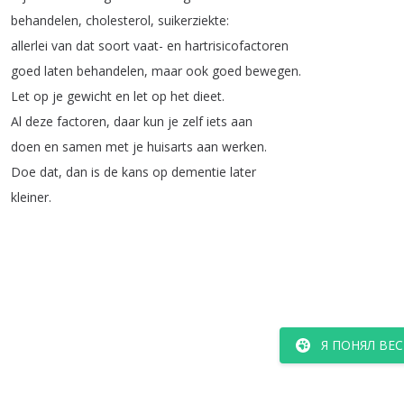
behandelen
,
cholesterol
,
suikerziekte
:
allerlei
van
dat
soort
vaat-
en
hartrisicofactoren
goed
laten
behandelen
,
maar
ook
goed
bewegen
.
Let
op
je
gewicht
en
let
op
het
dieet
.
Al
deze
factoren
,
daar
kun
je
zelf
iets
aan
doen
en
samen
met
je
huisarts
aan
werken
.
Doe
dat
,
dan
is
de
kans
op
dementie
later
kleiner
.
Я ПОНЯЛ ВЕС