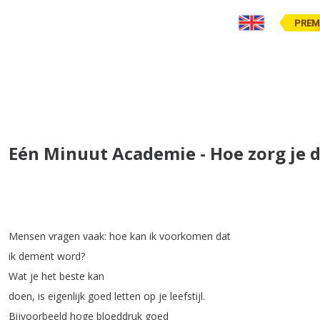
PREM
Eén Minuut Academie - Hoe zorg je d
Mensen
vragen
vaak
:
hoe
kan
ik
voorkomen
dat
ik
dement
word
?
Wat
je
het
beste
kan
doen
,
is
eigenlijk
goed
letten
op
je
leefstijl
.
Bijvoorbeeld
hoge
bloeddruk
goed