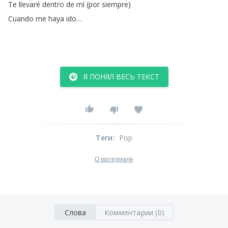
Te
llevaré
dentro
de
mí
(
por
siempre
)
Cuando
me
haya
ido
…
Я ПОНЯЛ ВЕСЬ ТЕКСТ
Теги
:
Pop
О материале
Слова
Комментарии (0)