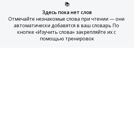
📚
Здесь пока нет слов
Отмечайте незнакомые слова при чтении — они 
автоматически добавятся в ваш словарь По 
кнопке «Изучить слова» закрепляйте их с 
помощью тренировок