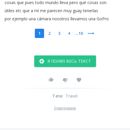
cosas
que
pues
todo
mundo
lleva
pero
qué
cosas
son
útiles
etc
que
a
mí
me
parecen
muy
guay
tenerlas
por
ejemplo
una
cámara
nosotros
llevamos
una
GoPro
1
2
3
4
...10
Я ПОНЯЛ ВЕСЬ ТЕКСТ
Теги
:
Travel
О материале