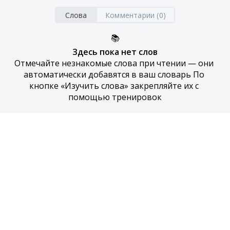
Слова
Комментарии (0)
📚
Здесь пока нет слов
Отмечайте незнакомые слова при чтении — они 
автоматически добавятся в ваш словарь По 
кнопке «Изучить слова» закрепляйте их с 
помощью тренировок