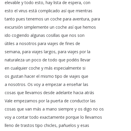
elevable
y
todo
esto
,
hay
lista
de
espera
,
con
esto
el
virus
está
complicado
así
que
mientras
tanto
pues
tenemos
un
coche
para
aventura
,
para
excursión
simplemente
un
coche
así
que
hemos
ido
cogiendo
algunas
cosillas
que
nos
son
útiles
a
nosotros
para
viajes
de
fines
de
semana
,
para
viajes
largos
,
para
viajes
por
la
naturaleza
un
poco
de
todo
que
podéis
llevar
en
cualquier
coche
y
más
especialmente
si
os
gustan
hacer
el
mismo
tipo
de
viajes
que
a
nosotros
.
Os
voy
a
empezar
a
enseñar
las
cosas
que
llevamos
desde
adelante
hacia
atrás
Vale
empezamos
por
la
puerta
de
conductor
las
cosas
que
van
más
a
mano
siempre
y
os
digo
no
os
voy
a
contar
todo
exactamente
porque
lo
llevamos
lleno
de
trastos
tipo
chicles
,
pañuelos
y
esas