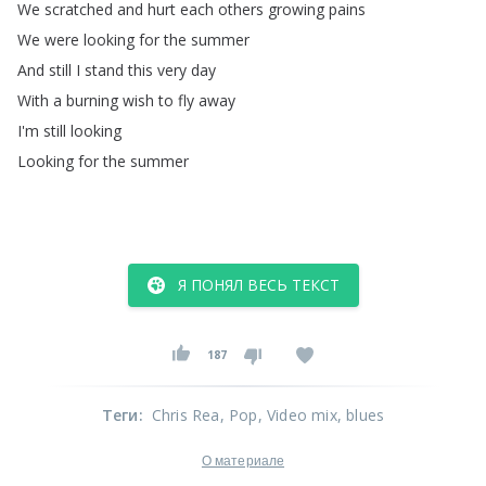
We
scratched
and
hurt
each
others
growing
pains
We
were
looking
for
the
summer
And
still
I
stand
this
very
day
With
a
burning
wish
to
fly
away
I'm
still
looking
Looking
for
the
summer
Я ПОНЯЛ ВЕСЬ ТЕКСТ
187
Теги
:
Chris Rea
, Pop
, Video mix
, blues
О материале