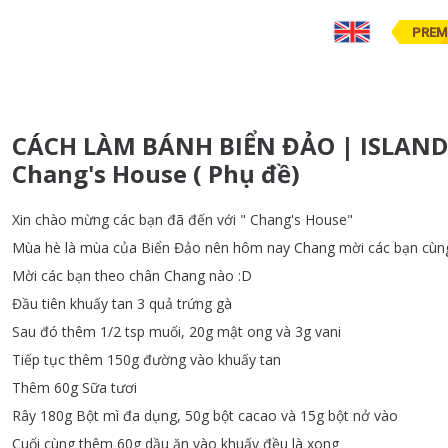
PREM
CÁCH LÀM BÁNH BIỂN ĐẢO | ISLAND 
Chang's House ( Phụ đề)
Xin
chào
mừng
các
bạn
đã
đến
với
"
Chang's
House
"
Mùa
hè
là
mùa
của
Biển
Đảo
nên
hôm
nay
Chang
mời
các
bạn
cùn
Mời
các
bạn
theo
chân
Chang
nào
:
D
Đầu
tiên
khuấy
tan
3
quả
trứng
gà
Sau
đó
thêm
1/2
tsp
muối
, 20g
mật
ong
và
3g
vani
Tiếp
tục
thêm
150g
đường
vào
khuấy
tan
Thêm
60g
Sữa
tươi
Rây
180g
Bột
mì
đa
dụng
, 50g
bột
cacao
và
15g
bột
nở
vào
Cuối
cùng
thêm
60g
dầu
ăn
vào
khuấy
đều
là
xong