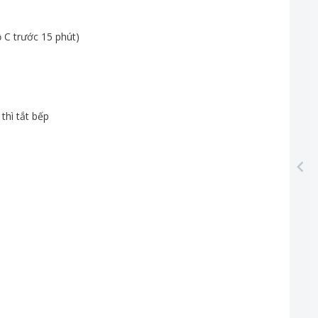
ộ
C
trước
15
phút
)
thì
tắt
bếp