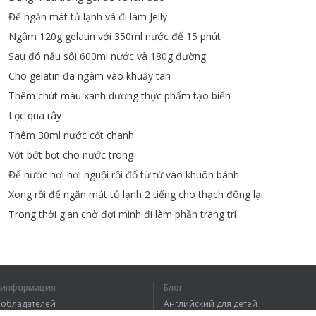
Để
ngăn
mát
tủ
lạnh
và
đi
làm
Jelly
Ngâm
120g
gelatin
với
350ml
nước
để
15
phút
Sau
đó
nấu
sôi
600ml
nước
và
180g
đường
Cho
gelatin
đã
ngâm
vào
khuấy
tan
Thêm
chút
màu
xanh
dương
thực
phẩm
tạo
biển
Lọc
qua
rây
Thêm
30ml
nước
cốt
chanh
Vớt
bớt
bọt
cho
nước
trong
Để
nước
hơi
hơi
nguội
rồi
đổ
từ
từ
vào
khuôn
bánh
Xong
rồi
để
ngăn
mát
tủ
lạnh
2
tiếng
cho
thạch
đông
lại
Trong
thời
gian
chờ
đợi
mình
đi
làm
phần
trang
trí
1
2
я информация
Блог
вообладателей
Английский для детей