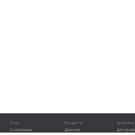
О нас
Продукты
Правова
О компании
Джунгли
Для пра