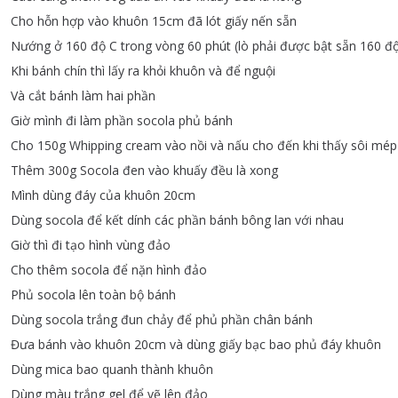
Cho
hỗn
hợp
vào
khuôn
15cm
đã
lót
giấy
nến
sẵn
Nướng
ở
160
độ
C
trong
vòng
60
phút
(
lò
phải
được
bật
sẵn
160
đ
Khi
bánh
chín
thì
lấy
ra
khỏi
khuôn
và
để
nguội
Và
cắt
bánh
làm
hai
phần
Giờ
mình
đi
làm
phần
socola
phủ
bánh
Cho
150g
Whipping
cream
vào
nồi
và
nấu
cho
đến
khi
thấy
sôi
mép
Thêm
300g
Socola
đen
vào
khuấy
đều
là
xong
Mình
dùng
đáy
của
khuôn
20cm
Dùng
socola
để
kết
dính
các
phần
bánh
bông
lan
với
nhau
Giờ
thì
đi
tạo
hình
vùng
đảo
Cho
thêm
socola
để
nặn
hình
đảo
Phủ
socola
lên
toàn
bộ
bánh
Dùng
socola
trắng
đun
chảy
để
phủ
phần
chân
bánh
Đưa
bánh
vào
khuôn
20cm
và
dùng
giấy
bạc
bao
phủ
đáy
khuôn
Dùng
mica
bao
quanh
thành
khuôn
Dùng
màu
trắng
gel
để
vẽ
lên
đảo