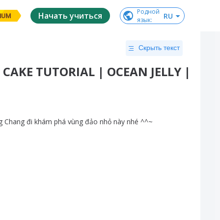
Родной

Начать учиться
RU
IUM
язык
:
Скрыть текст
CAKE TUTORIAL | OCEAN JELLY |
g
Chang
đi
khám
phá
vùng
đảo
nhỏ
này
nhé
^^
~