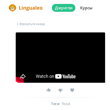
Джунгли
Курсы
Вернуться назад
Теги
:
food