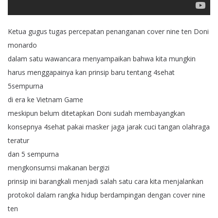
Ketua
gugus
tugas
percepatan
penanganan
cover
nine
ten
Doni
monardo
dalam
satu
wawancara
menyampaikan
bahwa
kita
mungkin
harus
menggapainya
kan
prinsip
baru
tentang
4sehat
5sempurna
di
era
ke
Vietnam
Game
meskipun
belum
ditetapkan
Doni
sudah
membayangkan
konsepnya
4sehat
pakai
masker
jaga
jarak
cuci
tangan
olahraga
teratur
dan
5
sempurna
mengkonsumsi
makanan
bergizi
prinsip
ini
barangkali
menjadi
salah
satu
cara
kita
menjalankan
protokol
dalam
rangka
hidup
berdampingan
dengan
cover
nine
ten