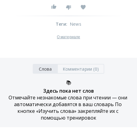
Теги
:
News
О материале
Слова
Комментарии (0)
📚
Здесь пока нет слов
Отмечайте незнакомые слова при чтении — они 
автоматически добавятся в ваш словарь По 
кнопке «Изучить слова» закрепляйте их с 
помощью тренировок