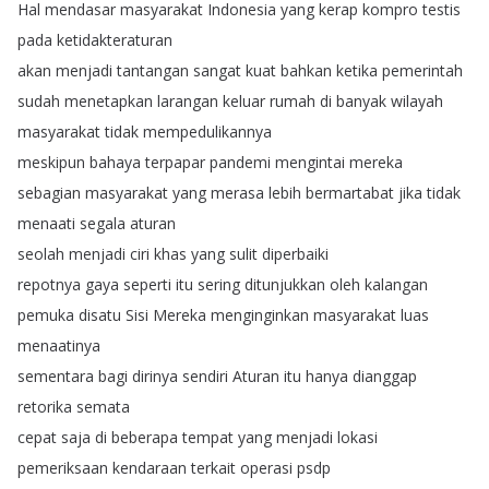
Hal
mendasar
masyarakat
Indonesia
yang
kerap
kompro
testis
pada
ketidakteraturan
akan
menjadi
tantangan
sangat
kuat
bahkan
ketika
pemerintah
sudah
menetapkan
larangan
keluar
rumah
di
banyak
wilayah
masyarakat
tidak
mempedulikannya
meskipun
bahaya
terpapar
pandemi
mengintai
mereka
sebagian
masyarakat
yang
merasa
lebih
bermartabat
jika
tidak
menaati
segala
aturan
seolah
menjadi
ciri
khas
yang
sulit
diperbaiki
repotnya
gaya
seperti
itu
sering
ditunjukkan
oleh
kalangan
pemuka
disatu
Sisi
Mereka
menginginkan
masyarakat
luas
menaatinya
sementara
bagi
dirinya
sendiri
Aturan
itu
hanya
dianggap
retorika
semata
cepat
saja
di
beberapa
tempat
yang
menjadi
lokasi
pemeriksaan
kendaraan
terkait
operasi
psdp