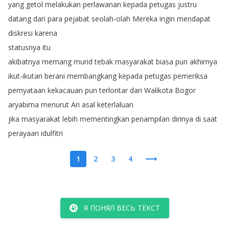
yang
getol
melakukan
perlawanan
kepada
petugas
justru
datang
dari
para
pejabat
seolah-olah
Mereka
ingin
mendapat
diskresi
karena
statusnya
itu
akibatnya
memang
murid
tebak
masyarakat
biasa
pun
akhirnya
ikut-ikutan
berani
membangkang
kepada
petugas
pemeriksa
pernyataan
kekacauan
pun
terlontar
dari
Walikota
Bogor
aryabima
menurut
Ari
asal
keterlaluan
jika
masyarakat
lebih
mementingkan
penampilan
dirinya
di
saat
perayaan
idulfitri
1
2
3
4
Я ПОНЯЛ ВЕСЬ ТЕКСТ