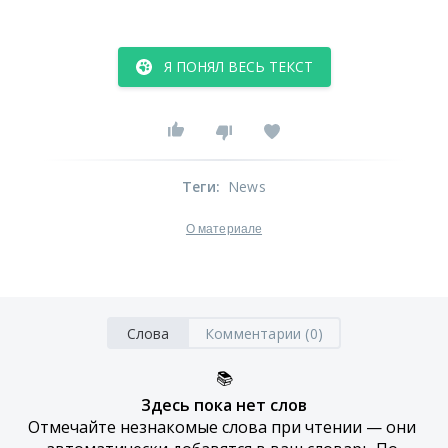
Я ПОНЯЛ ВЕСЬ ТЕКСТ
Теги
:
News
О материале
Слова
Комментарии (0)
📚
Здесь пока нет слов
Отмечайте незнакомые слова при чтении — они 