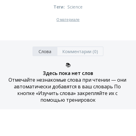
Теги
:
Science
О материале
Слова
Комментарии (0)
📚
Здесь пока нет слов
Отмечайте незнакомые слова при чтении — они 
автоматически добавятся в ваш словарь По 
кнопке «Изучить слова» закрепляйте их с 
помощью тренировок