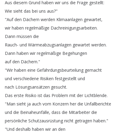
Aus
diesem
Grund
haben
wir
uns
die
Frage
gestellt
:
Wie
sieht
das
bei
uns
aus
?"
"
Auf
den
Dächern
werden
Klimaanlagen
gewartet
,
wir
haben
regelmäßige
Dachreinigungsarbeiten
.
Dann
müssen
die
Rauch-
und
Wärmeabzugsanlagen
gewartet
werden
.
Dann
haben
wir
regelmäßige
Begehungen
auf
den
Dächern
."
"
Wir
haben
eine
Gefährdungsbeurteilung
gemacht
und
verschiedene
Risiken
festgestellt
und
nach
Lösungsansätzen
gesucht
.
Das
erste
Risiko
ist
das
Problem
mit
der
Lichtblende
.
"
Man
sieht
ja
auch
vom
Konzern
her
die
Unfallberichte
und
die
Beinaheunfälle
,
dass
die
Mitarbeiter
die
persönliche
Schutzausrüstung
nicht
getragen
haben
."
"
Und
deshalb
haben
wir
an
den