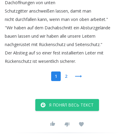
Dachöffnungen
von
unten
Schutzgitter
anschweißen
lassen
,
damit
man
nicht
durchfallen
kann
,
wenn
man
von
oben
arbeitet
."
"
Wir
haben
auf
dem
Dachabschnitt
ein
Absturzgelände
bauen
lassen
und
wir
haben
alle
unsere
Leitern
nachgerüstet
mit
Rückenschutz
und
Seitenschutz
."
Der
Abstieg
auf
so
einer
fest
installierten
Leiter
mit
Rückenschutz
ist
wesentlich
sicherer
.
1
2
Я ПОНЯЛ ВЕСЬ ТЕКСТ