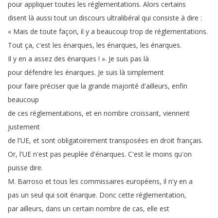
pour
appliquer
toutes
les
réglementations
.
Alors
certains
disent
là
aussi
tout
un
discours
ultralibéral
qui
consiste
à
dire
:
«
Mais
de
toute
façon
,
il
y
a
beaucoup
trop
de
réglementations
.
Tout
ça
,
c'est
les
énarques
,
les
énarques
,
les
énarques
.
Il
y
en
a
assez
des
énarques
!
»
.
Je
suis
pas
là
pour
défendre
les
énarques
.
Je
suis
là
simplement
pour
faire
préciser
que
la
grande
majorité
d'ailleurs
,
enfin
beaucoup
de
ces
réglementations
,
et
en
nombre
croissant
,
viennent
justement
de
l'UE
,
et
sont
obligatoirement
transposées
en
droit
français
.
Or
,
l'UE
n'est
pas
peuplée
d'énarques
.
C'est
le
moins
qu'on
puisse
dire
.
M
.
Barroso
et
tous
les
commissaires
européens
,
il
n'y
en
a
pas
un
seul
qui
soit
énarque
.
Donc
cette
réglementation
,
par
ailleurs
,
dans
un
certain
nombre
de
cas
,
elle
est