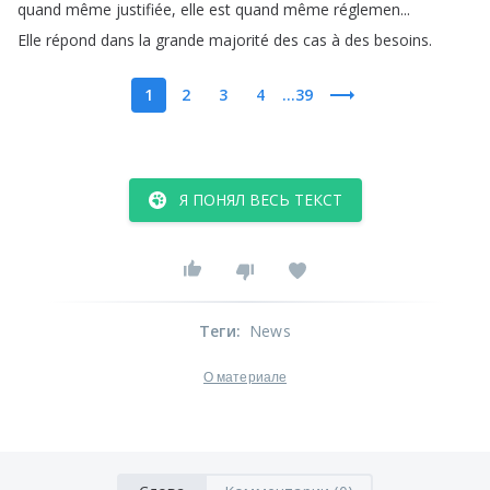
quand
même
justifiée
,
elle
est
quand
même
réglemen
...
Elle
répond
dans
la
grande
majorité
des
cas
à
des
besoins
.
1
2
3
4
...39
Я ПОНЯЛ ВЕСЬ ТЕКСТ
Теги
:
News
О материале