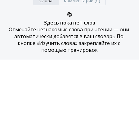
Слова
Комментарии (0)
📚
Здесь пока нет слов
Отмечайте незнакомые слова при чтении — они 
автоматически добавятся в ваш словарь По 
кнопке «Изучить слова» закрепляйте их с 
помощью тренировок