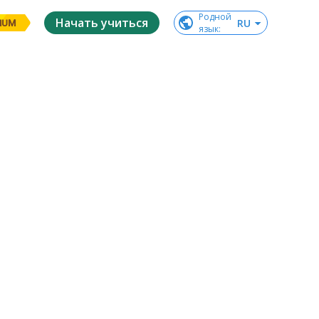
Родной

Начать учиться
RU
IUM
язык
: