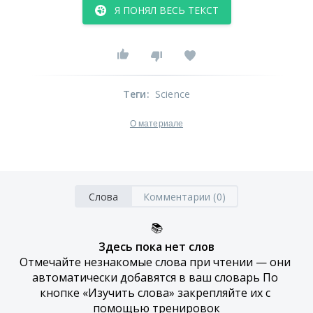
Я ПОНЯЛ ВЕСЬ ТЕКСТ
Теги
:
Science
О материале
Слова
Комментарии (0)
📚
Здесь пока нет слов
Отмечайте незнакомые слова при чтении — они 
автоматически добавятся в ваш словарь По 
кнопке «Изучить слова» закрепляйте их с 
помощью тренировок