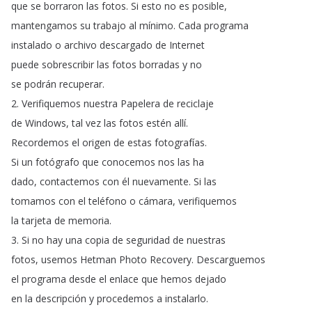
que
se
borraron
las
fotos
.
Si
esto
no
es
posible
,
mantengamos
su
trabajo
al
mínimo
.
Cada
programa
instalado
o
archivo
descargado
de
Internet
puede
sobrescribir
las
fotos
borradas
y
no
se
podrán
recuperar
.
2.
Verifiquemos
nuestra
Papelera
de
reciclaje
de
Windows
,
tal
vez
las
fotos
estén
allí
.
Recordemos
el
origen
de
estas
fotografías
.
Si
un
fotógrafo
que
conocemos
nos
las
ha
dado
,
contactemos
con
él
nuevamente
.
Si
las
tomamos
con
el
teléfono
o
cámara
,
verifiquemos
la
tarjeta
de
memoria
.
3.
Si
no
hay
una
copia
de
seguridad
de
nuestras
fotos
,
usemos
Hetman
Photo
Recovery
.
Descarguemos
el
programa
desde
el
enlace
que
hemos
dejado
en
la
descripción
y
procedemos
a
instalarlo
.