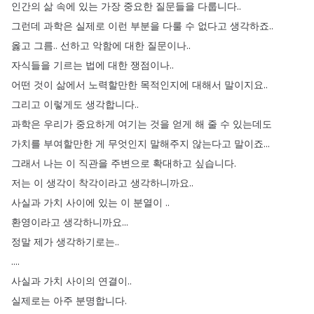
인간의
삶
속에
있는
가장
중요한
질문들을
다룹니다
..
그런데
과학은
실제로
이런
부분을
다룰
수
없다고
생각하죠
..
옳고
그름
..
선하고
악함에
대한
질문이나
..
자식들을
기르는
법에
대한
쟁점이나
..
어떤
것이
삶에서
노력할만한
목적인지에
대해서
말이지요
..
그리고
이렇게도
생각합니다
..
과학은
우리가
중요하게
여기는
것을
얻게
해
줄
수
있는데도
가치를
부여할만한
게
무엇인지
말해주지
않는다고
말이죠
...
그래서
나는
이
직관을
주변으로
확대하고
싶습니다
.
저는
이
생각이
착각이라고
생각하니까요
..
사실과
가치
사이에
있는
이
분열이
..
환영이라고
생각하니까요
...
정말
제가
생각하기로는
..
....
사실과
가치
사이의
연결이
..
실제로는
아주
분명합니다
.