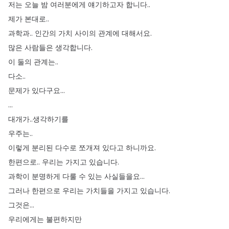
저는
오늘
밤
여러분에게
얘기하고자
합니다
..
제가
본대로
..
과학과
..
인간의
가치
사이의
관계에
대해서요
.
많은
사람들은
생각합니다
.
이
둘의
관계는
..
다소
..
문제가
있다구요
...
...
대개가
..
생각하기를
우주는
..
이렇게
분리된
다수로
쪼개져
있다고
하니까요
.
한편으로
..
우리는
가지고
있습니다
.
과학이
분명하게
다룰
수
있는
사실들을요
...
그러나
한편으로
우리는
가치들을
가지고
있습니다
.
그것은
...
우리에게는
불편하지만