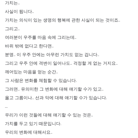
가치는
..
사실이
됩니다
..
가치는
의식이
있는
생명의
행복에
관한
사실이
되는
것이죠
..
그리고
..
여러분이
우주를
마음
속에
그리는데
..
바위
밖에
없다고
한다면
..
분명
..
이
우주
안에는
아무런
가치도
없는
겁니다
..
그리고
우주
안에
격변이
일어나도
..
걱정할
게
없는
거지요
..
깨어있는
마음을
얻는
순간
..
그
사람은
변화를
체험할
수
있습니다
.
그러면
..
유의미한
그
변화에
대해
얘기할
수가
있고
..
옳고
그름이나
..
선과
악에
대해
얘기할
수가
있습니다
.
...
우리가
이런
것들에
대해
얘기할
수
있는
것은
..
가치를
두고
있기
때문입니다
.
우리의
변화에
대해서요
..