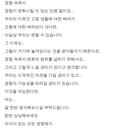
경험
속에서
경험이
변화시킬
수
있는
만큼
말이죠
...
우리의
이웃인
고등
생물에
대한
배려가
곤충에
대한
배려보다
크다면
..
사실상
우리는
변할
수
있습니다
.
그
이유는
..
그들이
거기에
놓여있다는
것을
받아들이기
때문이죠
..
경험
속에서
변화의
범위를
넓히기
위해서요
...
그리고
그렇게
느낄
권리가
있다고
생각합니다
.
우리는
도덕적인
직관을
가질
권리가
있고
...
경험의
가능성을
따라갈
권리가
있습니다
..
이것을
의심한다면
..
저는
...
잘
한번
생각헤보시길
부탁드립니다
..
한번
상상해보세요
의식이
있는
모든
생명체가