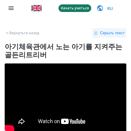
RU
Начать учиться
Вернуться назад
Скрыть текст
아기체육관에서 노는 아기를 지켜주는
골든리트리버