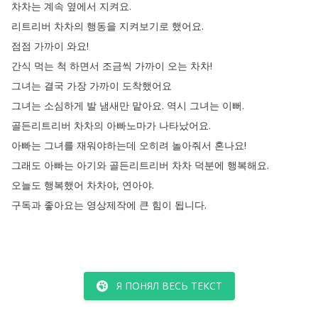
차차는
계속
옆에서
지켜요
.
리트리버
차차의
행동을
지켜보기로
했어요
.
점점
가까이
와요
!
간식
먹는
척
하면서
조금씩
가까이
오는
차차
!
그녀는
결국
가장
가까이
도착했어요
그녀는
소심하게
발
냄새만
맡아요
.
역시
그녀는
이뻐
.
골든리트리버
차차의
아빠노마가
나타났어요
.
아빠는
그녀를
재워야하는데
오히려
놀아줘서
혼나요
!
그래도
아빠는
아기와
골든리트리버
차차
덕분에
행복해요
.
오늘도
행복했어
차차야
,
연아야
.
구독과
좋아요는
영상제작에
큰
힘이
됩니다
.
Я ПОНЯЛ ВЕСЬ ТЕКСТ