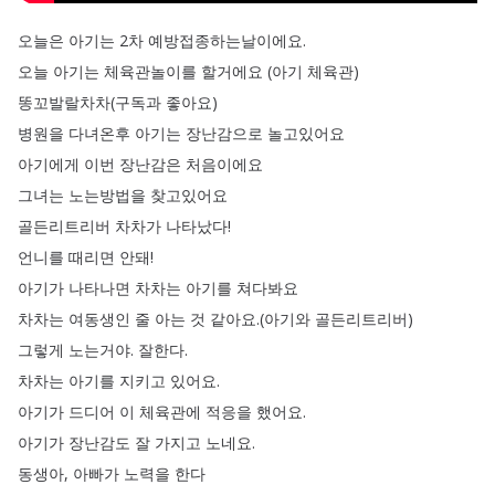
오늘은
아기는
2차
예방접종하는날이에요
.
오늘
아기는
체육관놀이를
할거에요
(
아기
체육관
)
똥꼬발랄차차
(
구독과
좋아요
)
병원을
다녀온후
아기는
장난감으로
놀고있어요
아기에게
이번
장난감은
처음이에요
그녀는
노는방법을
찾고있어요
골든리트리버
차차가
나타났다
!
언니를
때리면
안돼
!
아기가
나타나면
차차는
아기를
쳐다봐요
차차는
여동생인
줄
아는
것
같아요
.
(
아기와
골든리트리버
)
그렇게
노는거야
.
잘한다
.
차차는
아기를
지키고
있어요
.
아기가
드디어
이
체육관에
적응을
했어요
.
아기가
장난감도
잘
가지고
노네요
.
동생아
,
아빠가
노력을
한다