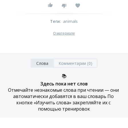
Теги
:
animals
О материале
Слова
Комментарии (0)
📚
Здесь пока нет слов
Отмечайте незнакомые слова при чтении — они 
автоматически добавятся в ваш словарь По 
кнопке «Изучить слова» закрепляйте их с 
помощью тренировок