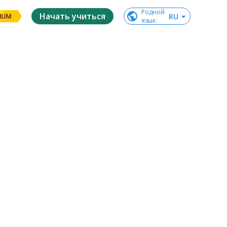
Родной

Начать учиться
RU
IUM
язык
: