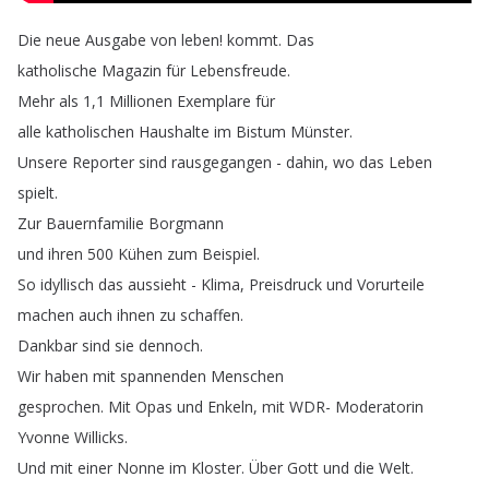
Die
neue
Ausgabe
von
leben
!
kommt
.
Das
katholische
Magazin
für
Lebensfreude
.
Mehr
als
1,1
Millionen
Exemplare
für
alle
katholischen
Haushalte
im
Bistum
Münster
.
Unsere
Reporter
sind
rausgegangen
-
dahin
,
wo
das
Leben
spielt
.
Zur
Bauernfamilie
Borgmann
und
ihren
500
Kühen
zum
Beispiel
.
So
idyllisch
das
aussieht
-
Klima
,
Preisdruck
und
Vorurteile
machen
auch
ihnen
zu
schaffen
.
Dankbar
sind
sie
dennoch
.
Wir
haben
mit
spannenden
Menschen
gesprochen
.
Mit
Opas
und
Enkeln
,
mit
WDR-
Moderatorin
Yvonne
Willicks
.
Und
mit
einer
Nonne
im
Kloster
.
Über
Gott
und
die
Welt
.