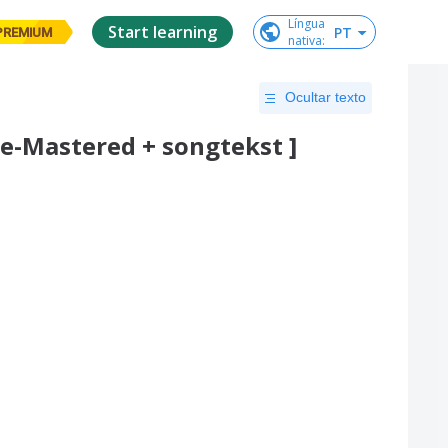
Língua

Start learning
PT
PREMIUM
nativa
:
Ocultar texto
e-Mastered + songtekst ]