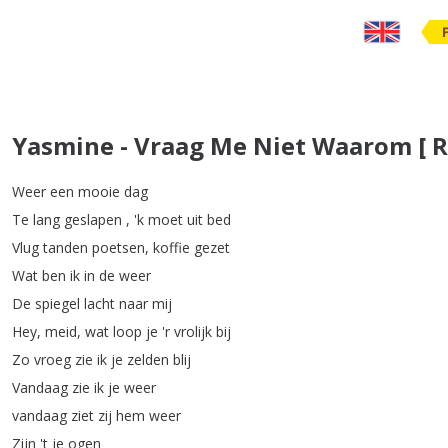
Yasmine - Vraag Me Niet Waarom [ R
Weer
een
mooie
dag
Te
lang
geslapen
, 'k
moet
uit
bed
Vlug
tanden
poetsen
,
koffie
gezet
Wat
ben
ik
in
de
weer
De
spiegel
lacht
naar
mij
Hey
,
meid
,
wat
loop
je
'r
vrolijk
bij
Zo
vroeg
zie
ik
je
zelden
blij
Vandaag
zie
ik
je
weer
vandaag
ziet
zij
hem
weer
Zijn
't
je
ogen