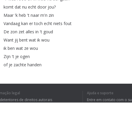
komt
dat
nu
echt
door
jou
?
Maar
'k
heb
't
naar
m'n
zin
Vandaag
kan
er
toch
echt
niets
fout
De
zon
zet
alles
in
't
goud
Want
jij
bent
wat
ik
wou
ik
ben
wat
ze
wou
Zijn
't
je
ogen
of
je
zachte
handen
zijn
't
je
lippen
die
mij
doen
branden
?
Wat
is
het
dat
mij
doet
verlangen
?
rmação legal
Ajuda e suporte
Vraag
me
niet
waarom
 detentores de direitos autorais
Entre em contato com o s
vraag
haar
niet
waarom
tica de Privacidade
Perguntas Frequentes
rdo de usuário
'K
wil
bij
jou
zijn
Heel
dicht
bij
jou
zijn
'K
wil
van
jou
zijn