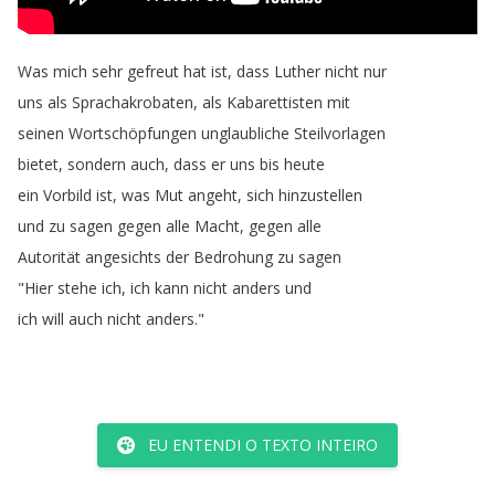
Was
mich
sehr
gefreut
hat
ist
,
dass
Luther
nicht
nur
uns
als
Sprachakrobaten
,
als
Kabarettisten
mit
seinen
Wortschöpfungen
unglaubliche
Steilvorlagen
bietet
,
sondern
auch
,
dass
er
uns
bis
heute
ein
Vorbild
ist
,
was
Mut
angeht
,
sich
hinzustellen
und
zu
sagen
gegen
alle
Macht
,
gegen
alle
Autorität
angesichts
der
Bedrohung
zu
sagen
"
Hier
stehe
ich
,
ich
kann
nicht
anders
und
ich
will
auch
nicht
anders
."
EU ENTENDI O TEXTO INTEIRO