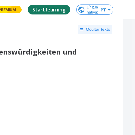
Língua

Start learning
PT
PREMIUM
nativa
:
Ocultar texto
ehenswürdigkeiten und