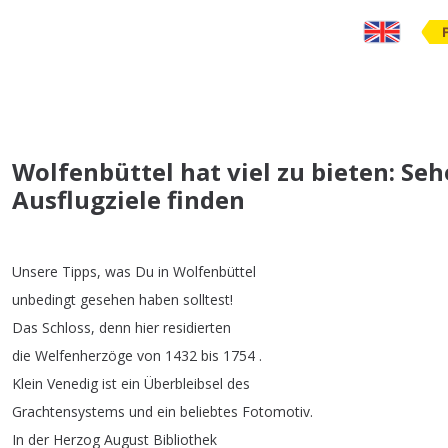
Wolfenbüttel hat viel zu bieten: S
Ausflugziele finden
Unsere
Tipps
,
was
Du
in
Wolfenbüttel
unbedingt
gesehen
haben
solltest
!
Das
Schloss
,
denn
hier
residierten
die
Welfenherzöge
von
1432
bis
1754 .
Klein
Venedig
ist
ein
Überbleibsel
des
Grachtensystems
und
ein
beliebtes
Fotomotiv
.
In
der
Herzog
August
Bibliothek