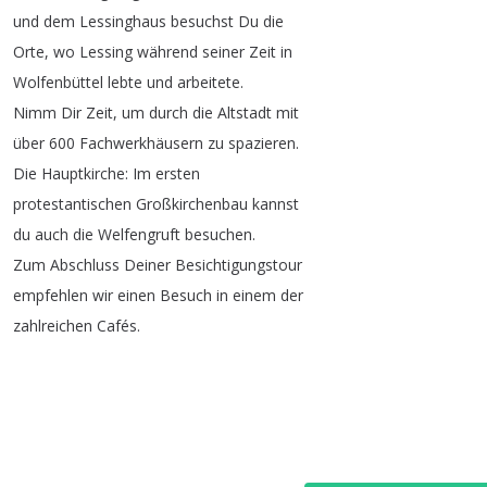
und
dem
Lessinghaus
besuchst
Du
die
Orte
,
wo
Lessing
während
seiner
Zeit
in
Wolfenbüttel
lebte
und
arbeitete
.
Nimm
Dir
Zeit
,
um
durch
die
Altstadt
mit
über
600
Fachwerkhäusern
zu
spazieren
.
Die
Hauptkirche
:
Im
ersten
protestantischen
Großkirchenbau
kannst
du
auch
die
Welfengruft
besuchen
.
Zum
Abschluss
Deiner
Besichtigungstour
empfehlen
wir
einen
Besuch
in
einem
der
zahlreichen
Cafés
.