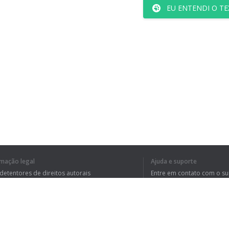
EU ENTENDI O TE
rmação legal
Ajuda e suporte
 detentores de direitos autorais
Entre em contato com o s
tica de Privacidade
Perguntas Frequentes
rdo de usuário