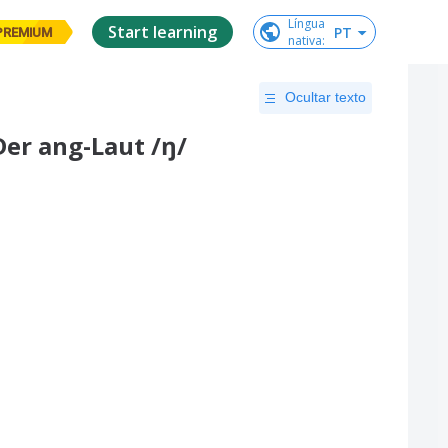
Língua

Start learning
PT
PREMIUM
nativa
:
Ocultar texto
Der ang-Laut /ŋ/