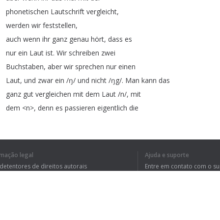
phonetischen
Lautschrift
vergleicht
,
werden
wir
feststellen
,
auch
wenn
ihr
ganz
genau
hört
,
dass
es
nur
ein
Laut
ist
.
Wir
schreiben
zwei
Buchstaben
,
aber
wir
sprechen
nur
einen
Laut
,
und
zwar
ein
/
ŋ
/
und
nicht
/
ŋg
/.
Man
kann
das
ganz
gut
vergleichen
mit
dem
Laut
/
n
/,
mit
dem
<
n
>,
denn
es
passieren
eigentlich
die
gleichen
Dinge
:
Beide
Laute
sind
sogenannte
Nasale
,
das
bedeutet
,
die
Luft
strömt
nicht
durch
den
Mund
,
sondern
rmação legal
Ajuda e suporte
durch
die
Nase
.
 detentores de direitos autorais
Entre em contato com o s
das
n
machen
wir
dabei
mit
der
tica de Privacidade
Perguntas Frequentes
rdo de usuário
Zungenspitze
-
nnn
-
und
ihr
könnt
auch
merken
,
dass
dabei
die
Nase
vibriert
-
nnn
-.