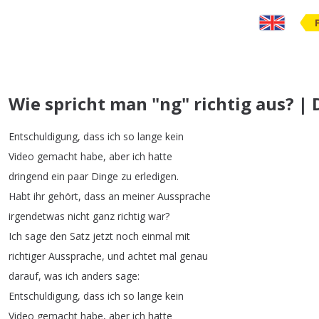
Wie spricht man "ng" richtig aus? | 
Entschuldigung
,
dass
ich
so
lange
kein
Video
gemacht
habe
,
aber
ich
hatte
dringend
ein
paar
Dinge
zu
erledigen
.
Habt
ihr
gehört
,
dass
an
meiner
Aussprache
irgendetwas
nicht
ganz
richtig
war
?
Ich
sage
den
Satz
jetzt
noch
einmal
mit
richtiger
Aussprache
,
und
achtet
mal
genau
darauf
,
was
ich
anders
sage
:
Entschuldigung
,
dass
ich
so
lange
kein
Video
gemacht
habe
,
aber
ich
hatte