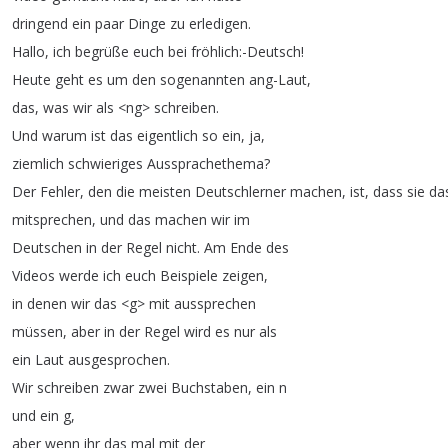
dringend
ein
paar
Dinge
zu
erledigen
.
Hallo
,
ich
begrüße
euch
bei
fröhlich
:-Deutsch
!
Heute
geht
es
um
den
sogenannten
ang-Laut
,
das
,
was
wir
als
<
ng
>
schreiben
.
Und
warum
ist
das
eigentlich
so
ein
,
ja
,
ziemlich
schwieriges
Aussprachethema
?
Der
Fehler
,
den
die
meisten
Deutschlerner
machen
,
ist
,
dass
sie
da
mitsprechen
,
und
das
machen
wir
im
Deutschen
in
der
Regel
nicht
.
Am
Ende
des
Videos
werde
ich
euch
Beispiele
zeigen
,
in
denen
wir
das
<
g
>
mit
aussprechen
müssen
,
aber
in
der
Regel
wird
es
nur
als
ein
Laut
ausgesprochen
.
Wir
schreiben
zwar
zwei
Buchstaben
,
ein
n
und
ein
g
,
aber
wenn
ihr
das
mal
mit
der