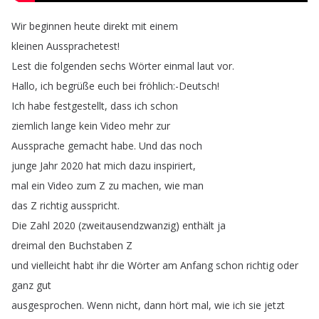
Wir
beginnen
heute
direkt
mit
einem
kleinen
Aussprachetest
!
Lest
die
folgenden
sechs
Wörter
einmal
laut
vor
.
Hallo
,
ich
begrüße
euch
bei
fröhlich
:-Deutsch
!
Ich
habe
festgestellt
,
dass
ich
schon
ziemlich
lange
kein
Video
mehr
zur
Aussprache
gemacht
habe
.
Und
das
noch
junge
Jahr
2020
hat
mich
dazu
inspiriert
,
mal
ein
Video
zum
Z
zu
machen
,
wie
man
das
Z
richtig
ausspricht
.
Die
Zahl
2020 (
zweitausendzwanzig
)
enthält
ja
dreimal
den
Buchstaben
Z
und
vielleicht
habt
ihr
die
Wörter
am
Anfang
schon
richtig
oder
ganz
gut
ausgesprochen
.
Wenn
nicht
,
dann
hört
mal
,
wie
ich
sie
jetzt