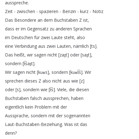
ausspreche
.
Zeit
-
zwischen
-
spazieren
-
Benzin
-
kurz
-
Notiz
Das
Besondere
an
dem
Buchstaben
Z
ist
,
dass
er
im
Gegensatz
zu
anderen
Sprachen
im
Deutschen
für
zwei
Laute
steht
,
also
eine
Verbindung
aus
zwei
Lauten
,
nämlich
[
ts
].
Das
heißt
,
wir
sagen
nicht
[
zaɪ̯t
]
oder
[
saɪ̯t
],
sondern
[
t͡saɪ̯t
].
Wir
sagen
nicht
[
kʊʁs
],
sondern
[
kʊʁt͡s
].
Wir
sprechen
dieses
Z
also
nicht
aus
wie
[
z
]
oder
[
s
],
sondern
wie
[
t͡s
].
Viele
,
die
diesen
Buchstaben
falsch
aussprechen
,
haben
eigentlich
kein
Problem
mit
der
Aussprache
,
sondern
mit
der
sogenannten
Laut-Buchstaben-Beziehung
.
Was
ist
das
denn
?