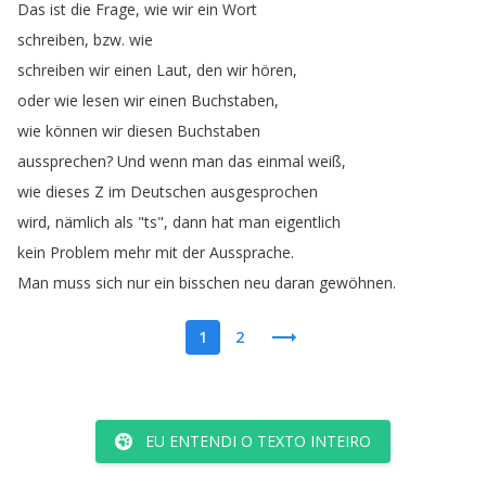
Das
ist
die
Frage
,
wie
wir
ein
Wort
schreiben
,
bzw
.
wie
schreiben
wir
einen
Laut
,
den
wir
hören
,
oder
wie
lesen
wir
einen
Buchstaben
,
wie
können
wir
diesen
Buchstaben
aussprechen
?
Und
wenn
man
das
einmal
weiß
,
wie
dieses
Z
im
Deutschen
ausgesprochen
wird
,
nämlich
als
"
ts
",
dann
hat
man
eigentlich
kein
Problem
mehr
mit
der
Aussprache
.
Man
muss
sich
nur
ein
bisschen
neu
daran
gewöhnen
.
1
2
EU ENTENDI O TEXTO INTEIRO