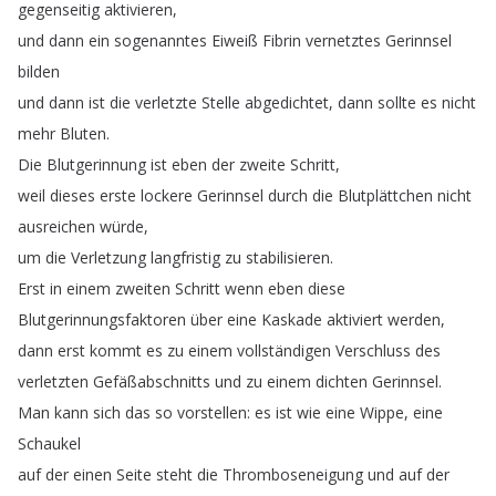
gegenseitig
aktivieren
,
und
dann
ein
sogenanntes
Eiweiß
Fibrin
vernetztes
Gerinnsel
bilden
und
dann
ist
die
verletzte
Stelle
abgedichtet
,
dann
sollte
es
nicht
mehr
Bluten
.
Die
Blutgerinnung
ist
eben
der
zweite
Schritt
,
weil
dieses
erste
lockere
Gerinnsel
durch
die
Blutplättchen
nicht
ausreichen
würde
,
um
die
Verletzung
langfristig
zu
stabilisieren
.
Erst
in
einem
zweiten
Schritt
wenn
eben
diese
Blutgerinnungsfaktoren
über
eine
Kaskade
aktiviert
werden
,
dann
erst
kommt
es
zu
einem
vollständigen
Verschluss
des
verletzten
Gefäßabschnitts
und
zu
einem
dichten
Gerinnsel
.
Man
kann
sich
das
so
vorstellen
:
es
ist
wie
eine
Wippe
,
eine
Schaukel
auf
der
einen
Seite
steht
die
Thromboseneigung
und
auf
der