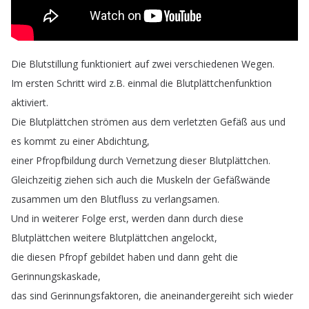
Die
Blutstillung
funktioniert
auf
zwei
verschiedenen
Wegen
.
Im
ersten
Schritt
wird
z
.
B
.
einmal
die
Blutplättchenfunktion
aktiviert
.
Die
Blutplättchen
strömen
aus
dem
verletzten
Gefäß
aus
und
es
kommt
zu
einer
Abdichtung
,
einer
Pfropfbildung
durch
Vernetzung
dieser
Blutplättchen
.
Gleichzeitig
ziehen
sich
auch
die
Muskeln
der
Gefäßwände
zusammen
um
den
Blutfluss
zu
verlangsamen
.
Und
in
weiterer
Folge
erst
,
werden
dann
durch
diese
Blutplättchen
weitere
Blutplättchen
angelockt
,
die
diesen
Pfropf
gebildet
haben
und
dann
geht
die
Gerinnungskaskade
,
das
sind
Gerinnungsfaktoren
,
die
aneinandergereiht
sich
wieder