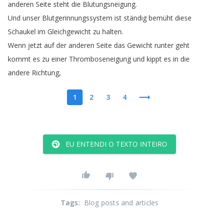
anderen
Seite
steht
die
Blutungsneigung
.
Und
unser
Blutgerinnungssystem
ist
ständig
bemüht
diese
Schaukel
im
Gleichgewicht
zu
halten
.
Wenn
jetzt
auf
der
anderen
Seite
das
Gewicht
runter
geht
kommt
es
zu
einer
Thromboseneigung
und
kippt
es
in
die
andere
Richtung
,
1
2
3
4
EU ENTENDI O TEXTO INTEIRO
Tags
:
Blog posts and articles