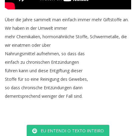
Über
die
Jahre
sammelt
man
einfach
immer
mehr
Giftstoffe
an
.
Wir
haben
in
der
Umwelt
immer
mehr
Chemikalien
,
hormonähnliche
Stoffe
,
Schwermetalle
,
die
wir
einatmen
oder
über
Nahrungsmittel
aufnehmen
,
so
dass
das
einfach
zu
chronischen
Entzündungen
führen
kann
und
diese
Entgiftung
dieser
Stoffe
für
so
eine
Reinigung
des
Gewebes
,
so
dass
chronische
Entzündungen
dann
dementsprechend
weniger
der
Fall
sind
.
EU ENTENDI O TEXTO INTEIRO