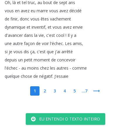
Oh
,
là
et
tel
truc
,
au
bout
de
sept
ans
vous
en
avez
eu
marre
vous
avez
décidé
de
finir
,
donc
vous
êtes
vachement
dynamique
et
inventif
,
et
vous
avez
envie
d'avancer
dans
la
vie
,
c'est
cool
!
Il
y
a
une
autre
façon
de
voir
l'échec
.
Les
amis
,
si
je
vous
dis
ça
,
c'est
que
j'ai
arrêté
depuis
un
petit
moment
de
concevoir
l'échec
-
au
moins
chez
les
autres
-
comme
quelque
chose
de
négatif
.
J'essaie
1
2
3
4
5
...7
EU ENTENDI O TEXTO INTEIRO