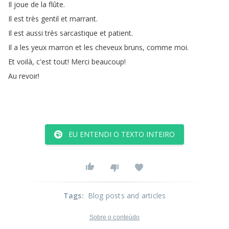
Il
joue
de
la
flûte
.
Il
est
très
gentil
et
marrant
.
Il
est
aussi
très
sarcastique
et
patient
.
Il
a
les
yeux
marron
et
les
cheveux
bruns
,
comme
moi
.
Et
voilà
,
c'est
tout
!
Merci
beaucoup
!
Au
revoir
!
EU ENTENDI O TEXTO INTEIRO
Tags
:
Blog posts and articles
Sobre o conteúdo