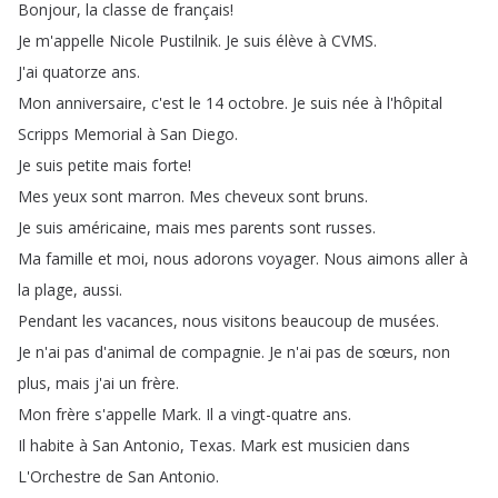
Bonjour
,
la
classe
de
français
!
Je
m'appelle
Nicole
Pustilnik
.
Je
suis
élève
à
CVMS
.
J'ai
quatorze
ans
.
Mon
anniversaire
,
c'est
le
14
octobre
.
Je
suis
née
à
l'hôpital
Scripps
Memorial
à
San
Diego
.
Je
suis
petite
mais
forte
!
Mes
yeux
sont
marron
.
Mes
cheveux
sont
bruns
.
Je
suis
américaine
,
mais
mes
parents
sont
russes
.
Ma
famille
et
moi
,
nous
adorons
voyager
.
Nous
aimons
aller
à
la
plage
,
aussi
.
Pendant
les
vacances
,
nous
visitons
beaucoup
de
musées
.
Je
n'ai
pas
d'animal
de
compagnie
.
Je
n'ai
pas
de
sœurs
,
non
plus
,
mais
j'ai
un
frère
.
Mon
frère
s'appelle
Mark
.
Il
a
vingt-quatre
ans
.
Il
habite
à
San
Antonio
,
Texas
.
Mark
est
musicien
dans
L'Orchestre
de
San
Antonio
.