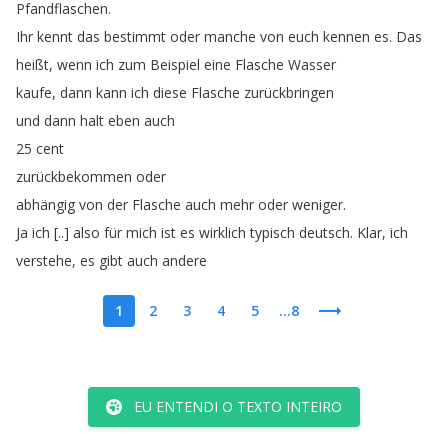
Pfandflaschen
.
Ihr
kennt
das
bestimmt
oder
manche
von
euch
kennen
es
.
Das
heißt
,
wenn
ich
zum
Beispiel
eine
Flasche
Wasser
kaufe
,
dann
kann
ich
diese
Flasche
zurückbringen
und
dann
halt
eben
auch
25
cent
zurückbekommen
oder
abhängig
von
der
Flasche
auch
mehr
oder
weniger
.
Ja
ich
[..]
also
für
mich
ist
es
wirklich
typisch
deutsch
.
Klar
,
ich
verstehe
,
es
gibt
auch
andere
1
2
3
4
5
...8
EU ENTENDI O TEXTO INTEIRO