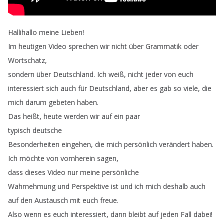
Hallihallo
meine
Lieben
!
Im
heutigen
Video
sprechen
wir
nicht
über
Grammatik
oder
Wortschatz
,
sondern
über
Deutschland
.
Ich
weiß
,
nicht
jeder
von
euch
interessiert
sich
auch
für
Deutschland
,
aber
es
gab
so
viele
,
die
mich
darum
gebeten
haben
.
Das
heißt
,
heute
werden
wir
auf
ein
paar
typisch
deutsche
Besonderheiten
eingehen
,
die
mich
persönlich
verändert
haben
.
Ich
möchte
von
vornherein
sagen
,
dass
dieses
Video
nur
meine
persönliche
Wahrnehmung
und
Perspektive
ist
und
ich
mich
deshalb
auch
auf
den
Austausch
mit
euch
freue
.
Also
wenn
es
euch
interessiert
,
dann
bleibt
auf
jeden
Fall
dabei
!