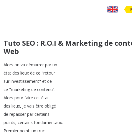
Tuto SEO : R.O.I & Marketing de con
Web
Alors
on
va
démarrer
par
un
état
des
lieux
de
ce
"
retour
sur
investissement
"
et
de
ce
"
marketing
de
contenu
".
Alors
pour
faire
cet
état
des
lieux
,
je
vais
être
obligé
de
repasser
par
certains
points
,
certains
fondamentaux
.
Premier
point
:
un
truc