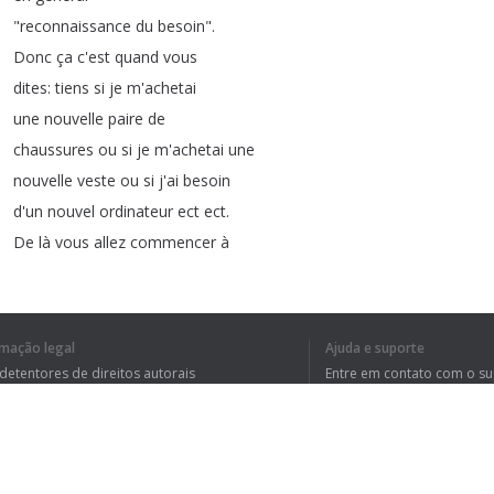
"
reconnaissance
du
besoin
".
Donc
ça
c'est
quand
vous
dites
:
tiens
si
je
m'achetai
une
nouvelle
paire
de
chaussures
ou
si
je
m'achetai
une
nouvelle
veste
ou
si
j'ai
besoin
d'un
nouvel
ordinateur
ect
ect
.
De
là
vous
allez
commencer
à
faire
une
recherche
d'informations
.
Puis
ensuite
vous
allez
évaluer
vos
options
,
ensuite
vous
rmação legal
Ajuda e suporte
allez
passer
à
l'achat
ou
à
 detentores de direitos autorais
Entre em contato com o s
la
commande
et
ensuite
vous
tica de Privacidade
Perguntas Frequentes
rdo de usuário
ferez
l'évaluation
post-achat
.
Quand
on
est
dans
le
monde
réel
ça
veut
dire
,
autre