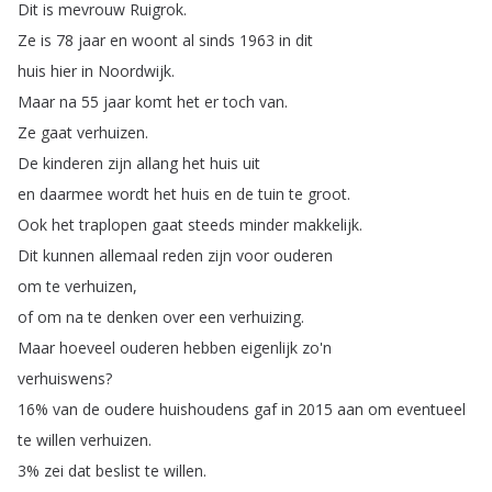
Dit
is
mevrouw
Ruigrok
.
Ze
is
78
jaar
en
woont
al
sinds
1963
in
dit
huis
hier
in
Noordwijk
.
Maar
na
55
jaar
komt
het
er
toch
van
.
Ze
gaat
verhuizen
.
De
kinderen
zijn
allang
het
huis
uit
en
daarmee
wordt
het
huis
en
de
tuin
te
groot
.
Ook
het
traplopen
gaat
steeds
minder
makkelijk
.
Dit
kunnen
allemaal
reden
zijn
voor
ouderen
om
te
verhuizen
,
of
om
na
te
denken
over
een
verhuizing
.
Maar
hoeveel
ouderen
hebben
eigenlijk
zo'n
verhuiswens
?
16%
van
de
oudere
huishoudens
gaf
in
2015
aan
om
eventueel
te
willen
verhuizen
.
3%
zei
dat
beslist
te
willen
.