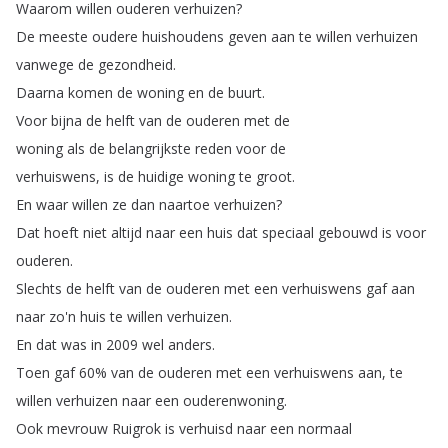
Waarom
willen
ouderen
verhuizen
?
De
meeste
oudere
huishoudens
geven
aan
te
willen
verhuizen
vanwege
de
gezondheid
.
Daarna
komen
de
woning
en
de
buurt
.
Voor
bijna
de
helft
van
de
ouderen
met
de
woning
als
de
belangrijkste
reden
voor
de
verhuiswens
,
is
de
huidige
woning
te
groot
.
En
waar
willen
ze
dan
naartoe
verhuizen
?
Dat
hoeft
niet
altijd
naar
een
huis
dat
speciaal
gebouwd
is
voor
ouderen
.
Slechts
de
helft
van
de
ouderen
met
een
verhuiswens
gaf
aan
naar
zo'n
huis
te
willen
verhuizen
.
En
dat
was
in
2009
wel
anders
.
Toen
gaf
60%
van
de
ouderen
met
een
verhuiswens
aan
,
te
willen
verhuizen
naar
een
ouderenwoning
.
Ook
mevrouw
Ruigrok
is
verhuisd
naar
een
normaal