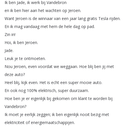
Ik
ben
Jade
,
ik
werk
bij
Vandebron
en
ik
ben
hier
aan
het
wachten
op
Jeroen
.
Want
Jeroen
is
de
winnaar
van
een
jaar
lang
gratis
Tesla
rijden
.
En
ik
mag
vandaag
met
hem
de
hele
dag
op
pad
.
Zin
in
!
Hoi
,
ik
ben
Jeroen
.
Jade
.
Leuk
je
te
ontmoeten
.
Nou
Jeroen
,
even
voordat
we
weggaan
.
Hoe
blij
ben
jij
met
deze
auto
?
Heel
blij
,
kijk
even
.
Het
is
echt
een
super
mooie
auto
.
En
ook
nog
100%
elektrisch
,
super
duurzaam
.
Hoe
ben
je
er
eigenlijk
bij
gekomen
om
klant
te
worden
bij
Vandebron
?
Ik
moet
je
eerlijk
zeggen
;
ik
ben
eigenlijk
nooit
bezig
met
elektriciteit
of
energiemaatschappijen
.