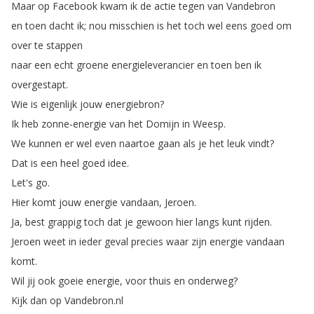
Maar
op
Facebook
kwam
ik
de
actie
tegen
van
Vandebron
en
toen
dacht
ik
;
nou
misschien
is
het
toch
wel
eens
goed
om
over
te
stappen
naar
een
echt
groene
energieleverancier
en
toen
ben
ik
overgestapt
.
Wie
is
eigenlijk
jouw
energiebron
?
Ik
heb
zonne-energie
van
het
Domijn
in
Weesp
.
We
kunnen
er
wel
even
naartoe
gaan
als
je
het
leuk
vindt
?
Dat
is
een
heel
goed
idee
.
Let's
go
.
Hier
komt
jouw
energie
vandaan
,
Jeroen
.
Ja
,
best
grappig
toch
dat
je
gewoon
hier
langs
kunt
rijden
.
Jeroen
weet
in
ieder
geval
precies
waar
zijn
energie
vandaan
komt
.
Wil
jij
ook
goeie
energie
,
voor
thuis
en
onderweg
?
Kijk
dan
op
Vandebron
.
nl