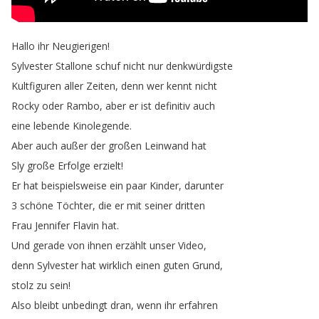
Hallo
ihr
Neugierigen
!
Sylvester
Stallone
schuf
nicht
nur
denkwürdigste
Kultfiguren
aller
Zeiten
,
denn
wer
kennt
nicht
Rocky
oder
Rambo
,
aber
er
ist
definitiv
auch
eine
lebende
Kinolegende
.
Aber
auch
außer
der
großen
Leinwand
hat
Sly
große
Erfolge
erzielt
!
Er
hat
beispielsweise
ein
paar
Kinder
,
darunter
3
schöne
Töchter
,
die
er
mit
seiner
dritten
Frau
Jennifer
Flavin
hat
.
Und
gerade
von
ihnen
erzählt
unser
Video
,
denn
Sylvester
hat
wirklich
einen
guten
Grund
,
stolz
zu
sein
!
Also
bleibt
unbedingt
dran
,
wenn
ihr
erfahren