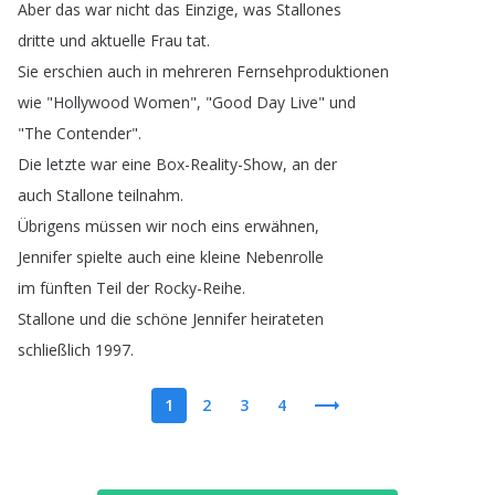
Aber
das
war
nicht
das
Einzige
,
was
Stallones
dritte
und
aktuelle
Frau
tat
.
Sie
erschien
auch
in
mehreren
Fernsehproduktionen
wie
"
Hollywood
Women
", "
Good
Day
Live
"
und
"
The
Contender
".
Die
letzte
war
eine
Box-Reality-Show
,
an
der
auch
Stallone
teilnahm
.
Übrigens
müssen
wir
noch
eins
erwähnen
,
Jennifer
spielte
auch
eine
kleine
Nebenrolle
im
fünften
Teil
der
Rocky-Reihe
.
Stallone
und
die
schöne
Jennifer
heirateten
schließlich
1997.
1
2
3
4