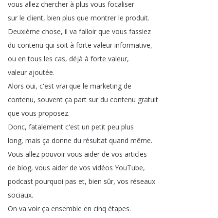
vous
allez
chercher
à
plus
vous
focaliser
sur
le
client
,
bien
plus
que
montrer
le
produit
.
Deuxième
chose
,
il
va
falloir
que
vous
fassiez
du
contenu
qui
soit
à
forte
valeur
informative
,
ou
en
tous
les
cas
,
déjà
à
forte
valeur
,
valeur
ajoutée
.
Alors
oui
,
c'est
vrai
que
le
marketing
de
contenu
,
souvent
ça
part
sur
du
contenu
gratuit
que
vous
proposez
.
Donc
,
fatalement
c'est
un
petit
peu
plus
long
,
mais
ça
donne
du
résultat
quand
même
.
Vous
allez
pouvoir
vous
aider
de
vos
articles
de
blog
,
vous
aider
de
vos
vidéos
YouTube
,
podcast
pourquoi
pas
et
,
bien
sûr
,
vos
réseaux
sociaux
.
On
va
voir
ça
ensemble
en
cinq
étapes
.