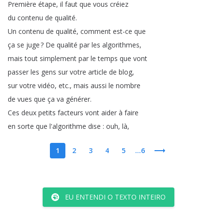
Première
étape
,
il
faut
que
vous
créiez
du
contenu
de
qualité
.
Un
contenu
de
qualité
,
comment
est-ce
que
ça
se
juge
?
De
qualité
par
les
algorithmes
,
mais
tout
simplement
par
le
temps
que
vont
passer
les
gens
sur
votre
article
de
blog
,
sur
votre
vidéo
,
etc
.,
mais
aussi
le
nombre
de
vues
que
ça
va
générer
.
Ces
deux
petits
facteurs
vont
aider
à
faire
en
sorte
que
l'algorithme
dise
:
ouh
,
là
,
1
2
3
4
5
...6
EU ENTENDI O TEXTO INTEIRO