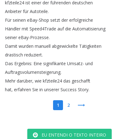
kfzteile24
ist
einer
der
führenden
deutschen
Anbieter
für
Autoteile
.
Für
seinen
eBay-Shop
setzt
der
erfolgreiche
Händler
mit
Speed4Trade
auf
die
Automatisierung
seiner
eBay-Prozesse
.
Damit
wurden
manuell
abgewickelte
Tätigkeiten
drastisch
reduziert
.
Das
Ergebnis
:
Eine
signifikante
Umsatz-
und
Auftragsvolumensteigerung
.
Mehr
darüber
,
wie
kfzteile24
das
geschafft
hat
,
erfahren
Sie
in
unserer
Success
Story
.
1
2
EU ENTENDI O TEXTO INTEIRO