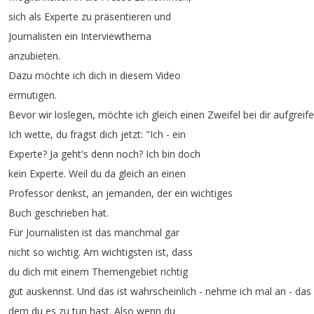
sich
als
Experte
zu
präsentieren
und
Journalisten
ein
Interviewthema
anzubieten
.
Dazu
möchte
ich
dich
in
diesem
Video
ermutigen
.
Bevor
wir
loslegen
,
möchte
ich
gleich
einen
Zweifel
bei
dir
aufgreif
Ich
wette
,
du
fragst
dich
jetzt
: "
Ich
-
ein
Experte
?
Ja
geht's
denn
noch
?
Ich
bin
doch
kein
Experte
.
Weil
du
da
gleich
an
einen
Professor
denkst
,
an
jemanden
,
der
ein
wichtiges
Buch
geschrieben
hat
.
Für
Journalisten
ist
das
manchmal
gar
nicht
so
wichtig
.
Am
wichtigsten
ist
,
dass
du
dich
mit
einem
Themengebiet
richtig
gut
auskennst
.
Und
das
ist
wahrscheinlich
-
nehme
ich
mal
an
-
das
dem
du
es
zu
tun
hast
.
Also
wenn
du