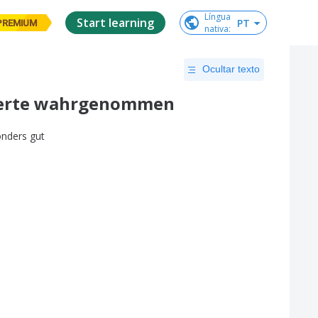
Língua

Start learning
PT
PREMIUM
nativa
:
Ocultar texto
Experte wahrgenommen
onders
gut