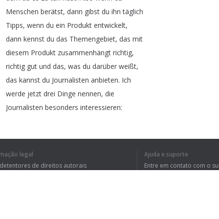
Menschen
berätst
,
dann
gibst
du
ihn
täglich
Tipps
,
wenn
du
ein
Produkt
entwickelt
,
dann
kennst
du
das
Themengebiet
,
das
mit
diesem
Produkt
zusammenhängt
richtig
,
richtig
gut
und
das
,
was
du
darüber
weißt
,
das
kannst
du
Journalisten
anbieten
.
Ich
werde
jetzt
drei
Dinge
nennen
,
die
Journalisten
besonders
interessieren
:
Das
Erste
,
was
Journalisten
sehr
interessiert
ist
,
wenn
du
dein
Wissen
zu
einem
aktuellen
Thema
anbietest
.
Zu
einer
aktuellen
Debatte
.
Vielle
rmação legal
Ajuda e suporte
 detentores de direitos autorais
Entre em contato com o s
tica de Privacidade
Perguntas Frequentes
rdo de usuário
1
2
3
4