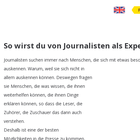
So wirst du von Journalisten als 
Journalisten
suchen
immer
nach
Menschen
,
die
sich
mit
etwas
bes
auskennen
.
Warum
,
weil
sie
sich
nicht
in
allem
auskennen
können
.
Deswegen
fragen
sie
Menschen
,
die
was
wissen
,
die
ihnen
weiterhelfen
können
,
die
ihnen
Dinge
erklären
können
,
so
dass
die
Leser
,
die
Zuhörer
,
die
Zuschauer
das
dann
auch
verstehen
.
Deshalb
ist
eine
der
besten
Möglichkeiten
in
die
Presse
zu
kommen
,