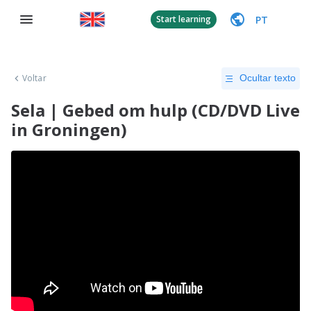
PT
Start learning
Voltar
Ocultar texto
Sela | Gebed om hulp (CD/DVD Live
in Groningen)