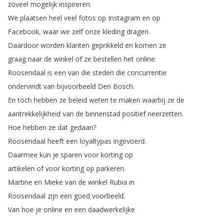
zoveel
mogelijk
inspireren
.
We
plaatsen
heel
veel
fotos
op
Instagram
en
op
Facebook
,
waar
we
zelf
onze
kleding
dragen
.
Daardoor
worden
klanten
geprikkeld
en
komen
ze
graag
naar
de
winkel
of
ze
bestellen
het
online
.
Roosendaal
is
een
van
die
steden
die
concurrentie
ondervindt
van
bijvoorbeeld
Den
Bosch
.
En
toch
hebben
ze
beleid
weten
te
maken
waarbij
ze
de
aantrekkelijkheid
van
de
binnenstad
positief
neerzetten
.
Hoe
hebben
ze
dat
gedaan
?
Roosendaal
heeft
een
loyaltypas
ingevoerd
.
Daarmee
kun
je
sparen
voor
korting
op
artikelen
of
voor
korting
op
parkeren
.
Martine
en
Mieke
van
de
winkel
Rubia
in
Roosendaal
zijn
een
goed
voorbeeld
.
Van
hoe
je
online
en
een
daadwerkelijke