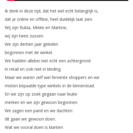
Ik
denk
in
deze
tijd
,
dat
het
wel
echt
belangrijk
is
,
dat
je
online
en
offline
,
heel
duidelijk
laat
zien
.
Wij
zijn
Rubia
,
Mieke
en
Martine
,
wij
zijn
twee
zussen
.
We
zijn
dertien
jaar
geleden
begonnen
met
de
winkel
.
We
hadden
allebei
niet
echt
een
achtergrond
in
retail
en
ook
niet
in
kleding
.
Maar
we
waren
zelf
wel
fervente
shoppers
en
we
misten
bepaalde
type
winkels
in
de
binnenstad
.
En
we
zijn
op
zoek
gegaan
naar
leuke
merken
en
we
zijn
gewoon
begonnen
.
We
zagen
een
pand
en
we
dachten
:
dit
gaan
we
gewoon
doen
.
Wat
we
vooral
doen
is
klanten