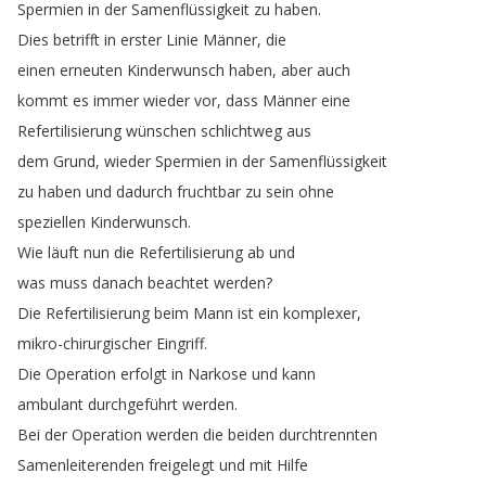
Spermien
in
der
Samenflüssigkeit
zu
haben
.
Dies
betrifft
in
erster
Linie
Männer
,
die
einen
erneuten
Kinderwunsch
haben
,
aber
auch
kommt
es
immer
wieder
vor
,
dass
Männer
eine
Refertilisierung
wünschen
schlichtweg
aus
dem
Grund
,
wieder
Spermien
in
der
Samenflüssigkeit
zu
haben
und
dadurch
fruchtbar
zu
sein
ohne
speziellen
Kinderwunsch
.
Wie
läuft
nun
die
Refertilisierung
ab
und
was
muss
danach
beachtet
werden
?
Die
Refertilisierung
beim
Mann
ist
ein
komplexer
,
mikro-chirurgischer
Eingriff
.
Die
Operation
erfolgt
in
Narkose
und
kann
ambulant
durchgeführt
werden
.
Bei
der
Operation
werden
die
beiden
durchtrennten
Samenleiterenden
freigelegt
und
mit
Hilfe