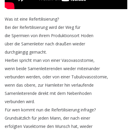
Was
ist
eine
Refertilisierung
?
Bei
der
Refertilisierung
wird
der
Weg
für
die
Spermien
von
ihrem
Produktionsort
Hoden
über
die
Samenleiter
nach
draußen
wieder
durchgängig
gemacht
.
Hierbei
spricht
man
von
einer
Vasovasostomie
,
wenn
beide
Samenleiterenden
wieder
miteinander
verbunden
werden
,
oder
von
einer
Tubulovasostomie
,
wenn
das
obere
,
zur
Harnleiter
hin
verlaufende
Samenleiterende
direkt
mit
dem
Nebenhoden
verbunden
wird
.
Für
wen
kommt
nun
die
Refertilisierung
infrage
?
Grundsätzlich
für
jeden
Mann
,
der
nach
einer
erfolgten
Vasektomie
den
Wunsch
hat
,
wieder