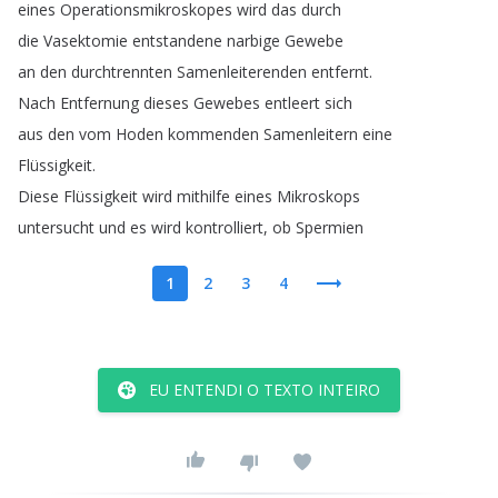
eines
Operationsmikroskopes
wird
das
durch
die
Vasektomie
entstandene
narbige
Gewebe
an
den
durchtrennten
Samenleiterenden
entfernt
.
Nach
Entfernung
dieses
Gewebes
entleert
sich
aus
den
vom
Hoden
kommenden
Samenleitern
eine
Flüssigkeit
.
Diese
Flüssigkeit
wird
mithilfe
eines
Mikroskops
untersucht
und
es
wird
kontrolliert
,
ob
Spermien
1
2
3
4
EU ENTENDI O TEXTO INTEIRO