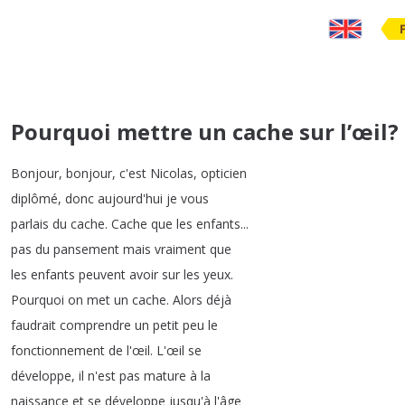
Pourquoi mettre un cache sur l’œil? 
Bonjour
,
bonjour
,
c'est
Nicolas
,
opticien
diplômé
,
donc
aujourd'hui
je
vous
parlais
du
cache
.
Cache
que
les
enfants
...
pas
du
pansement
mais
vraiment
que
les
enfants
peuvent
avoir
sur
les
yeux
.
Pourquoi
on
met
un
cache
.
Alors
déjà
faudrait
comprendre
un
petit
peu
le
fonctionnement
de
l'œil
.
L'œil
se
développe
,
il
n'est
pas
mature
à
la
naissance
et
se
développe
jusqu'à
l'âge