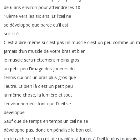
de
6
ans
environ
pour
atteindre
les
10
10ème
vers
les
six
ans
.
Et
l'œil
ne
se
développe
que
parce
qu'il
est
sollicité
.
C'est
à
dire
même
si
c'est
pas
un
muscle
c'est
un
peu
comme
un
m
jamais
d'un
muscle
de
votre
bras
et
bien
le
muscle
sera
nettement
moins
gros
un
petit
peu
l'image
des
joueurs
du
tennis
qui
ont
un
bras
plus
gros
que
l'autre
.
Et
bien
là
c'est
un
petit
peu
la
même
chose
,
la
lumière
et
tout
l'environnement
font
que
l'oeil
se
développe
Sauf
que
de
temps
en
temps
un
œil
ne
se
développe
pas
,
donc
on
pénalise
le
bon
œil
,
on
le
cache
ce
bon
œil
,
de
manière
à
forcer
à
l'œil
le
plus
mauvais