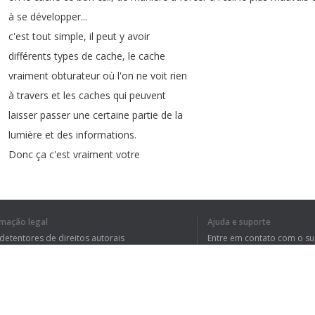
à
se
développer
...
c'est
tout
simple
,
il
peut
y
avoir
différents
types
de
cache
,
le
cache
vraiment
obturateur
où
l'on
ne
voit
rien
à
travers
et
les
caches
qui
peuvent
laisser
passer
une
certaine
partie
de
la
lumière
et
des
informations
.
Donc
ça
c'est
vraiment
votre
ophtalmologiste
et
/
ou
votre
orthoptiste
qui
vous
le
prescriront
,
ma
c'est
vraiment
important
de
suivre
à
la
lettre
ce
type
de
choses
puisque
un
œil
rmação legal
Ajuda e suporte
qui
ne
travaille
pas
peu
devenir
ce
que
l'on
appelle
amblyope
et
mê
 detentores de direitos autorais
Entre em contato com o s
Le
cerveau
peut
très
bien
se
dire
cet
oeil
là
on
ne
l'utilise
jamais
,
je
tica de Privacidade
Perguntas Frequentes
rdo de usuário