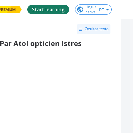
Língua

Start learning
PT
PREMIUM
nativa
:
Ocultar texto
Par Atol opticien Istres