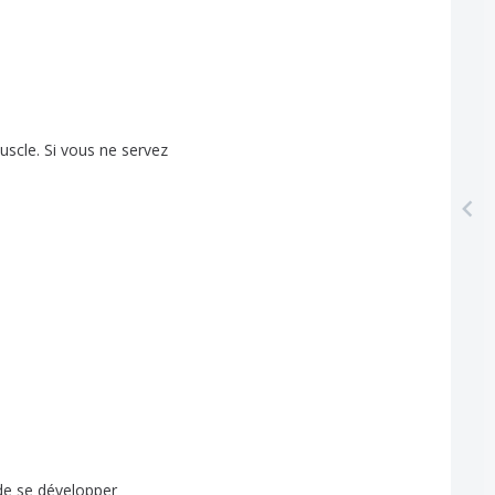
uscle
.
Si
vous
ne
servez
de
se
développer