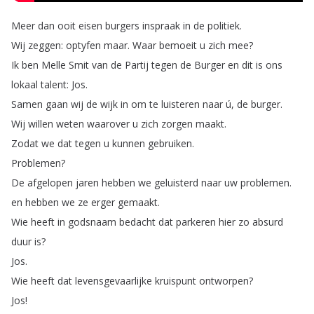
Meer
dan
ooit
eisen
burgers
inspraak
in
de
politiek
.
Wij
zeggen
:
optyfen
maar
.
Waar
bemoeit
u
zich
mee
?
Ik
ben
Melle
Smit
van
de
Partij
tegen
de
Burger
en
dit
is
ons
lokaal
talent
:
Jos
.
Samen
gaan
wij
de
wijk
in
om
te
luisteren
naar
ú
,
de
burger
.
Wij
willen
weten
waarover
u
zich
zorgen
maakt
.
Zodat
we
dat
tegen
u
kunnen
gebruiken
.
Problemen
?
De
afgelopen
jaren
hebben
we
geluisterd
naar
uw
problemen
.
en
hebben
we
ze
erger
gemaakt
.
Wie
heeft
in
godsnaam
bedacht
dat
parkeren
hier
zo
absurd
duur
is
?
Jos
.
Wie
heeft
dat
levensgevaarlijke
kruispunt
ontworpen
?
Jos
!