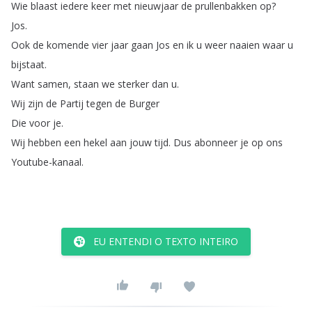
Wie
blaast
iedere
keer
met
nieuwjaar
de
prullenbakken
op
?
Jos
.
Ook
de
komende
vier
jaar
gaan
Jos
en
ik
u
weer
naaien
waar
u
bijstaat
.
Want
samen
,
staan
we
sterker
dan
u
.
Wij
zijn
de
Partij
tegen
de
Burger
Die
voor
je
.
Wij
hebben
een
hekel
aan
jouw
tijd
.
Dus
abonneer
je
op
ons
Youtube-kanaal
.
EU ENTENDI O TEXTO INTEIRO