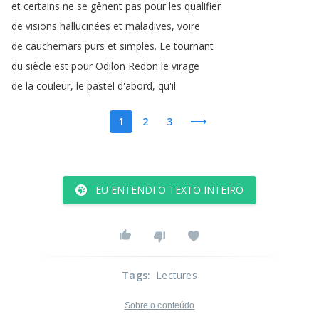
et
certains
ne
se
gênent
pas
pour
les
qualifier
de
visions
hallucinées
et
maladives
,
voire
de
cauchemars
purs
et
simples
.
Le
tournant
du
siècle
est
pour
Odilon
Redon
le
virage
de
la
couleur
,
le
pastel
d'abord
,
qu'il
1
2
3
EU ENTENDI O TEXTO INTEIRO
Tags
:
Lectures
Sobre o conteúdo