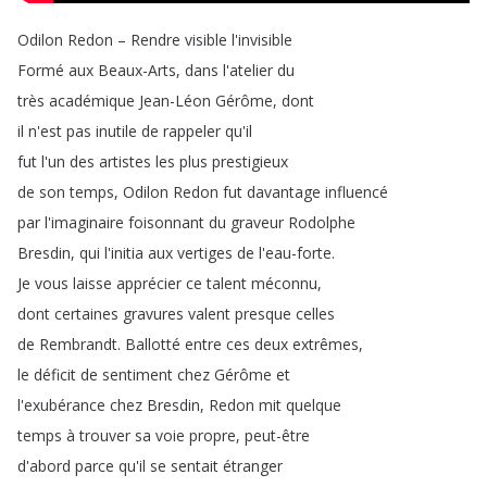
Odilon
Redon
–
Rendre
visible
l'invisible
Formé
aux
Beaux-Arts
,
dans
l'atelier
du
très
académique
Jean-Léon
Gérôme
,
dont
il
n'est
pas
inutile
de
rappeler
qu'il
fut
l'un
des
artistes
les
plus
prestigieux
de
son
temps
,
Odilon
Redon
fut
davantage
influencé
par
l'imaginaire
foisonnant
du
graveur
Rodolphe
Bresdin
,
qui
l'initia
aux
vertiges
de
l'eau-forte
.
Je
vous
laisse
apprécier
ce
talent
méconnu
,
dont
certaines
gravures
valent
presque
celles
de
Rembrandt
.
Ballotté
entre
ces
deux
extrêmes
,
le
déficit
de
sentiment
chez
Gérôme
et
l'exubérance
chez
Bresdin
,
Redon
mit
quelque
temps
à
trouver
sa
voie
propre
,
peut-être
d'abord
parce
qu'il
se
sentait
étranger