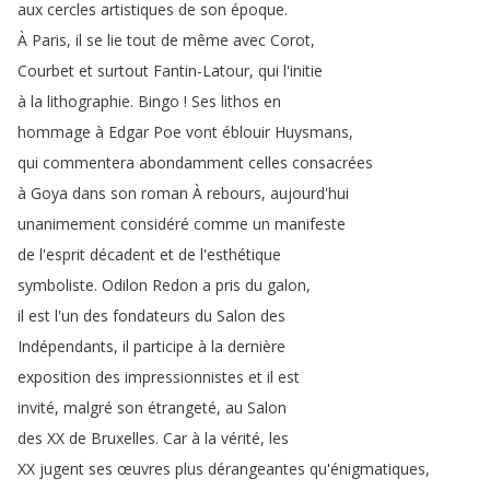
aux
cercles
artistiques
de
son
époque
.
À
Paris
,
il
se
lie
tout
de
même
avec
Corot
,
Courbet
et
surtout
Fantin-Latour
,
qui
l'initie
à
la
lithographie
.
Bingo
!
Ses
lithos
en
hommage
à
Edgar
Poe
vont
éblouir
Huysmans
,
qui
commentera
abondamment
celles
consacrées
à
Goya
dans
son
roman
À
rebours
,
aujourd'hui
unanimement
considéré
comme
un
manifeste
de
l'esprit
décadent
et
de
l'esthétique
symboliste
.
Odilon
Redon
a
pris
du
galon
,
il
est
l'un
des
fondateurs
du
Salon
des
Indépendants
,
il
participe
à
la
dernière
exposition
des
impressionnistes
et
il
est
invité
,
malgré
son
étrangeté
,
au
Salon
des
XX
de
Bruxelles
.
Car
à
la
vérité
,
les
XX
jugent
ses
œuvres
plus
dérangeantes
qu'énigmatiques
,