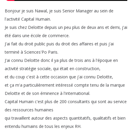
Bonjour
je
suis
Nawal
,
je
suis
Senior
Manager
au
sein
de
l'activité
Capital
Humain
.
Je
suis
chez
Deloitte
depuis
un
peu
plus
de
deux
ans
et
demi
,
j'ai
été
dans
une
école
de
commerce
.
J'ai
fait
du
droit
public
puis
du
droit
des
affaires
et
puis
j'ai
terminé
à
Sciences'Po
Paris
.
J'ai
connu
Deloitte
donc
il
ya
plus
de
trois
ans
à
l'époque
en
activité
stratégie
sociale
,
qui
était
en
construction
,
et
du
coup
c'est
à
cette
occasion
que
j'ai
connu
Deloitte
,
et
ça
m'a
particulièrement
intéressé
compte
tenu
de
la
marque
Deloitte
et
de
son
éminence
à
l'international
.
Capital
Humain
c'est
plus
de
200
consultants
qui
sont
au
service
des
ressources
humaines
qui
travaillent
autour
des
aspects
quantitatifs
,
qualitatifs
et
bien
entendu
humains
de
tous
les
enjeux
RH
.